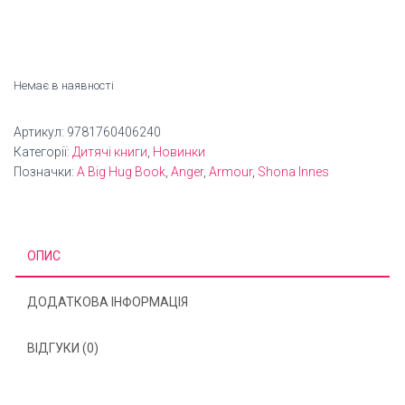
Немає в наявності
Артикул:
9781760406240
Категорії:
Дитячі книги
,
Новинки
Позначки:
A Big Hug Book
,
Anger
,
Armour
,
Shona Innes
ОПИС
ДОДАТКОВА ІНФОРМАЦІЯ
ВІДГУКИ (0)