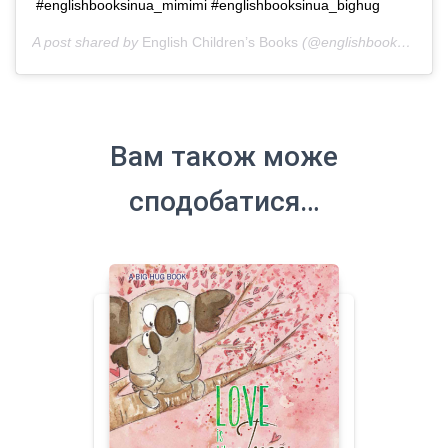
#englishbooksinua_mimimi #englishbooksinua_bighug
A post shared by
English Children’s Books
(@englishbooks.in.ua) on
Вам також може
сподобатися…