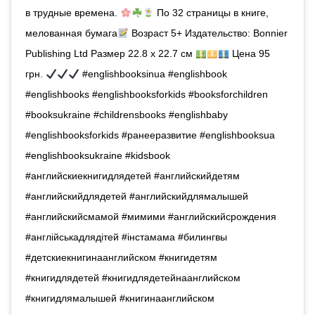
в трудные времена.
По 32 страницы в книге,
мелованная бумага
Возраст 5+ Издательство: Bonnier
Publishing Ltd Размер 22.8 х 22.7 см
Цена 95
грн.
#englishbooksinua #englishbook
#englishbooks #englishbooksforkids #booksforchildren
#booksukraine #childrensbooks #englishbaby
#englishbooksforkids #ранееразвитие #englishbooksua
#englishbooksukraine #kidsbook
#английскиекнигидлядетей #английскийдетям
#английскийдлядетей #английскийдлямалышей
#английскийсмамой #мимими #английскийсрождения
#англійськадлядітей #iнстамама #билингвы
#детскиекнигинаанглийском #книгидетям
#книгидлядетей #книгидлядетейнаанглийском
#книгидлямалышей #книгинаанглийском