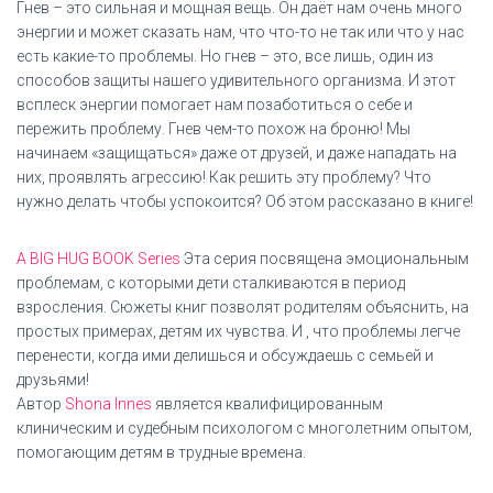
Гнев – это сильная и мощная вещь. Он даёт нам очень много
энергии и может сказать нам, что что-то не так или что у нас
есть какие-то проблемы. Но гнев – это, все лишь, один из
способов защиты нашего удивительного организма. И этот
всплеск энергии помогает нам позаботиться о себе и
пережить проблему. Гнев чем-то похож на броню! Мы
начинаем «защищаться» даже от друзей, и даже нападать на
них, проявлять агрессию! Как решить эту проблему? Что
нужно делать чтобы успокоится? Об этом рассказано в книге!
A BIG HUG BOOK Series
Эта серия посвящена эмоциональным
проблемам, с которыми дети сталкиваются в период
взросления. Сюжеты книг позволят родителям объяснить, на
простых примерах, детям их чувства. И , что проблемы легче
перенести, когда ими делишься и обсуждаешь с семьей и
друзьями!
Автор
Shona Innes
является квалифицированным
клиническим и судебным психологом с многолетним опытом,
помогающим детям в трудные времена.