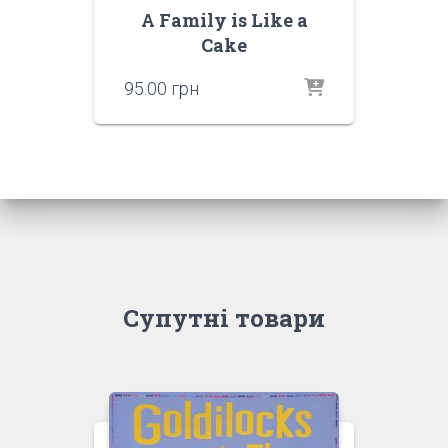
A Family is Like a
Cake
95.00
грн
Супутні товари