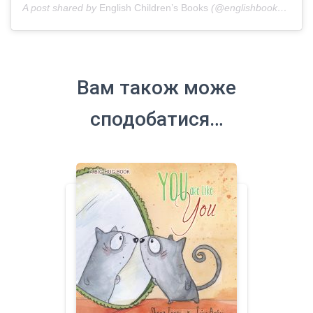
A post shared by
English Children’s Books
(@englishbooks.in.ua) on
Вам також може
сподобатися…