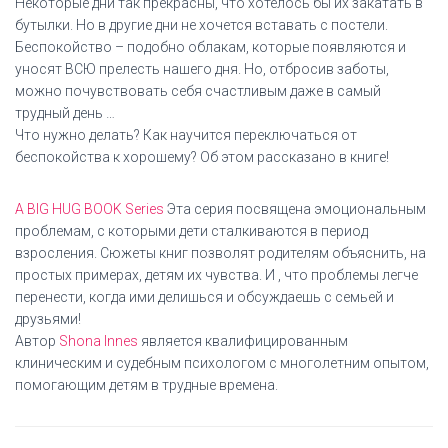
Некоторые дни так прекрасны, что хотелось бы их закатать в
бутылки. Но в другие дни не хочется вставать с постели.
Беспокойство – подобно облакам, которые появляются и
уносят ВСЮ прелесть нашего дня. Но, отбросив заботы,
можно почувствовать себя счастливым даже в самый
трудный день …
Что нужно делать? Как научится переключаться от
беспокойства к хорошему? Об этом рассказано в книге!
A BIG HUG BOOK Series
Эта серия посвящена эмоциональным
проблемам, с которыми дети сталкиваются в период
взросления. Сюжеты книг позволят родителям объяснить, на
простых примерах, детям их чувства. И , что проблемы легче
перенести, когда ими делишься и обсуждаешь с семьей и
друзьями!
Автор
Shona Innes
является квалифицированным
клиническим и судебным психологом с многолетним опытом,
помогающим детям в трудные времена.