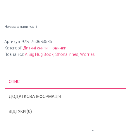
Немає в наявності
Артикул:
9781760683535
Категорії:
Дитячі книги
,
Новинки
Позначки:
A Big Hug Book
,
Shona Innes
,
Worries
ОПИС
ДОДАТКОВА ІНФОРМАЦІЯ
ВІДГУКИ (0)