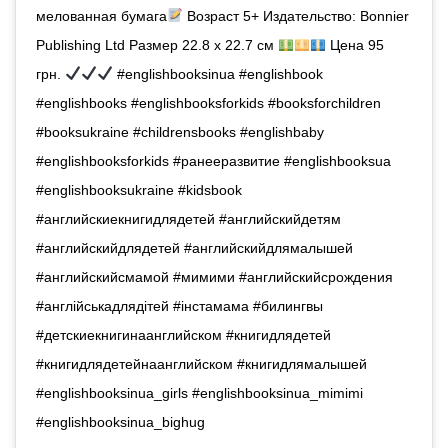
мелованная бумага
Возраст 5+ Издательство: Bonnier
Publishing Ltd Размер 22.8 х 22.7 см
Цена 95
грн.
#englishbooksinua #englishbook
#englishbooks #englishbooksforkids #booksforchildren
#booksukraine #childrensbooks #englishbaby
#englishbooksforkids #ранееразвитие #englishbooksua
#englishbooksukraine #kidsbook
#английскиекнигидлядетей #английскийдетям
#английскийдлядетей #английскийдлямалышей
#английскийсмамой #мимими #английскийсрождения
#англійськадлядітей #iнстамама #билингвы
#детскиекнигинаанглийском #книгидлядетей
#книгидлядетейнаанглийском #книгидлямалышей
#englishbooksinua_girls #englishbooksinua_mimimi
#englishbooksinua_bighug