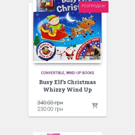
РОЗПРОДАЖ!
CONVERTIBLE
WIND-UP BOOKS
Busy Elf’s Christmas
Whizzy Wind Up
Оригінальна
340.00
грн
ціна:
Поточна
230.00
грн
340.00 грн.
ціна:
230.00 грн.