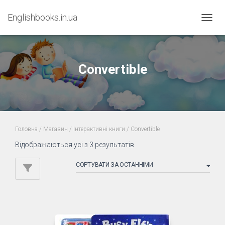
Englishbooks.in.ua
ПЕРЕМ
Convertible
Головна
/
Магазин
/
Інтерактивні книги
/ Convertible
Sorted
Відображаються усі з 3 результатів
by
latest