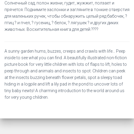
Солнечный сад, полон жизни, гудит, жужжит, ползает и
прячется. Поднимите заслонки и загляните в тонкие отверстия
для маленьких ручек, чтобы обнаружить целый ряд бабочек, ?
птиц ? и пчел, ? гусениц, ? белок, ? лягушек ? и других диких
животных. Восхитительная книга для детей.????
A sunny garden hums, buzzes, creeps and crawls with life… Peep
inside to see what you can find. A beautifully illustrated non-fiction
picture book for very little children with lots of flaps to lift, holes to
peep through and animals and insects to spot. Children can peek
at the insects buzzing beneath flower petals, spot a sleepy toad
hiding in a logpile and lift a lily pad in the pond to uncover lots of
tiny baby newts! A charming introduction to the world around us
for very young children.