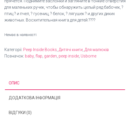
прячется. Поднимите заслонки и загляните в тонкие отверстия
для маленьких ручек, чтобы обнаружить целый ряд бабочек, ?
птиц ? и пчел, ? гусениц, ? белок, ? лягушек ? и других диких
животных. Восхитительная книга для детей.????
Немає в наявності
Категорії:
Peep Inside Books
,
Дитячі книги
,
Для малюків
Позначок:
baby
,
flap
,
garden
,
peep inside
,
Usborne
ОПИС
ДОДАТКОВА ІНФОРМАЦІЯ
ВІДГУКИ (0)