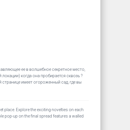
правляющее ее в волшебное секретное место,
й локации) когда она пробирается сквозь ?
 странице имеет огороженный сад, где вы
t place. Explore the exciting novelties on each
e pop-up on the final spread features a walled