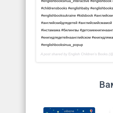
#englishbooksinua_interactive #englishbook 
#childrensbooks #englishbaby #englishbook
#englishbooksukraine #kidsbook #английс
#английскийдлядетей #английскийсмамой 
#iнстамама #билингвы #детскиекнигинаан
#книгидлядетейнаанглийском #книгидлям
#englishbooksinua_popup
A post shared by
English Children’s Books
(@
Ва