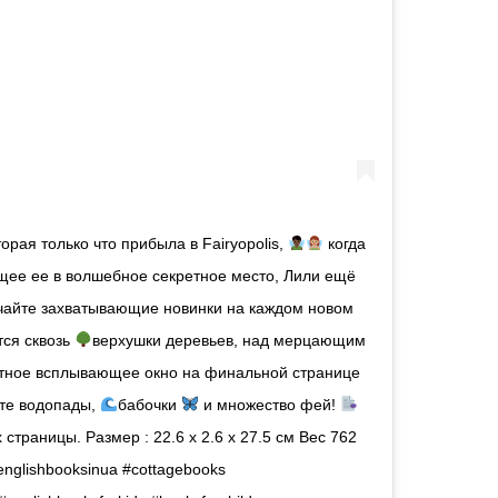
орая только что прибыла в Fairyopolis,
когда
ее ее в волшебное секретное место, Лили ещё
Изучайте захватывающие новинки на каждом новом
тся сквозь
верхушки деревьев, над мерцающим
тное всплывающее окно на финальной странице
ете водопады,
бабочки
и множество фей!
страницы. Размер : 22.6 x 2.6 x 27.5 см Вес 762
nglishbooksinua #cottagebooks