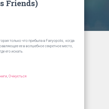
es Friends)
орая только что прибыла в Fairyopolis, когда
равляющее ее в волшебное секретное место,
где его искать.
книги
,
Очікується