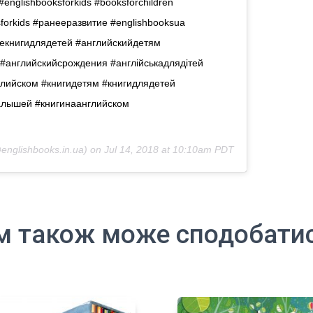
#englishbooksforkids #booksforchildren
sforkids #ранееразвитие #englishbooksua
киекнигидлядетей #английскийдетям
#английскийсрождения #англійськадлядітей
глийском #книгидетям #книгидлядетей
алышей #книгинаанглийском
englishbooks.in.ua) on
Jul 14, 2018 at 10:10am PDT
м також може сподобати