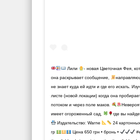
Лили
- новая Цветочная Фея, кот
она раскрывает сообщение,
направляющ
не знает куда ей идти и где его искать. 
листе (новой локации) когда она пробирае
потоком и через поле маков.
Невероя
имеет огороженный сад,
где вы найд
Издательство: Warne
24 картонных 
гр
Цена 650 грн • бронь •
#e