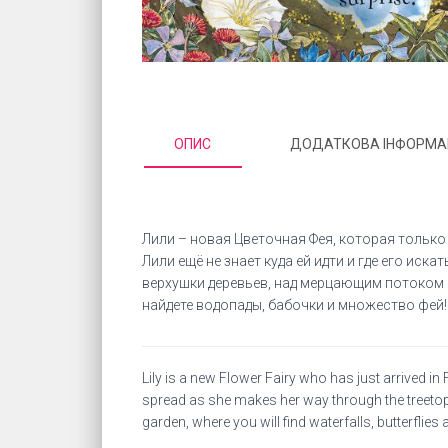
ОПИС
ДОДАТКОВА ІНФОРМА
Лили – новая Цветочная Фея, которая только
Лили ещё не знает куда ей идти и где его ис
верхушки деревьев, над мерцающим потоком 
найдете водопады, бабочки и множество фей!
Lily is a new Flower Fairy who has just arrived i
spread as she makes her way through the treetops
garden, where you will find waterfalls, butterflies a