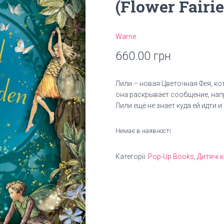
(Flower Fairi
Warne
660.00
грн
Лили – новая Цветочная Фея, кот
она раскрывает сообщение, нап
Лили ещё не знает куда ей идти и 
Немає в наявності
Категорії:
Pop-Up Books
,
Дитячі 