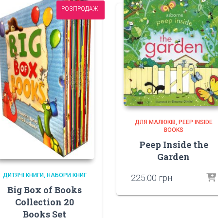
РОЗПРОДАЖ!
ДЛЯ МАЛЮКІВ
PEEP INSIDE
BOOKS
Peep Inside the
Garden
ДИТЯЧІ КНИГИ
НАБОРИ КНИГ
225.00
грн
Big Box of Books
Collection 20
Books Set