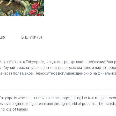
ЦІЯ
ВІДГУКИ (0)
 что прибыла в Fairyopolis, когда она раскрывает сообщение, ?на
кать. Изучайте захватывающие новинки на каждом новом листе (ново
и через поле маков. Невероятное всплывающее окно на финальной
n Fairyopolis when she uncovers a message guiding her to a magical secre
, over a glimmering stream and through a field of poppies. The incredibl
nd lots of fairies!