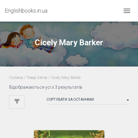
Englishbooks.in.ua
ПЕРЕМ
Cicely Mary Barker
Головна
/ Товар Автор / Cicely Mary Barker
Sorted
Відображаються усі з 3 результатів
by
latest