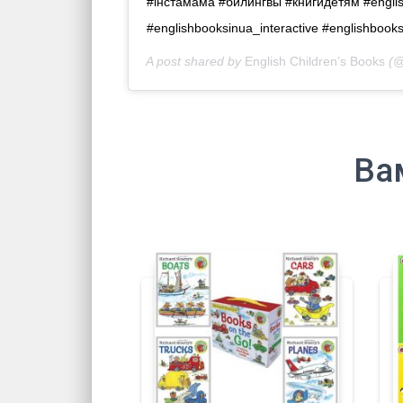
#iнстамама #билингвы #книгидетям #engli
#englishbooksinua_interactive #englishboo
A post shared by
English Children’s Books
(@
Ва