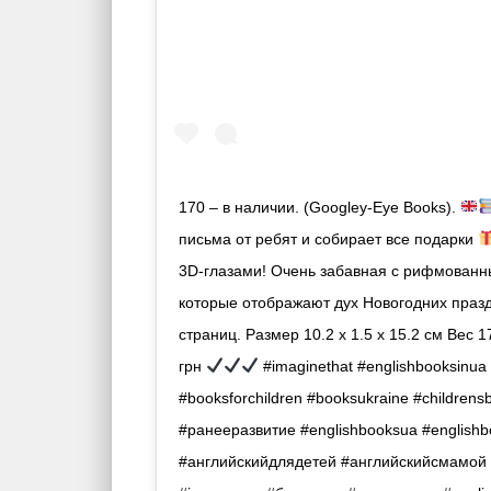
170 – в наличии. (Googley-Eye Books).
письма от ребят и собирает все подарки
3D-глазами! Очень забавная с рифмованн
которые отображают дух Новогодних праз
страниц. Размер 10.2 x 1.5 x 15.2 см Вес 1
грн
#imaginethat #englishbooksinua 
#booksforchildren #booksukraine #childrens
#ранееразвитие #englishbooksua #englishbo
#английскийдлядетей #английскийсмамой