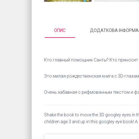
ОПИС
ДОДАТКОВА ІНФОРМА
Кто главный помощник Санты? Кто приносит п
Это милая рождественская книга с 3D-глазам
Очень забавная с рифмованным текстом и ф
Shake the book to move the 3D googley eyes in this
children age 3 and up in this googley eye book! A pe