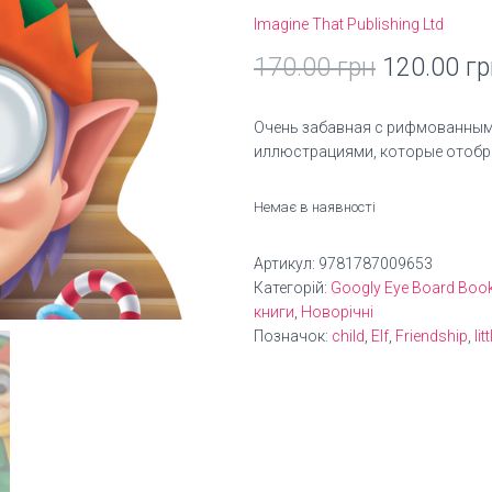
Imagine That Publishing Ltd
Оригінал
170.00
грн
120.00
гр
ціна:
Очень забавная с рифмованным
170.00 гр
иллюстрациями, которые отобр
Немає в наявності
Артикул:
9781787009653
Категорій:
Googly Eye Board Boo
книги
,
Новорічні
Позначок:
child
,
Elf
,
Friendship
,
litt