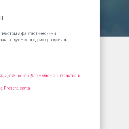
ьна
Поточна
н
ціна:
 текстом и фантастическими
н.
120.00 грн.
ажают дух Новогодних праздников!
ks
,
Дитячі книги
,
Для малюків
,
Інтерактивні
le
,
Present
,
santa