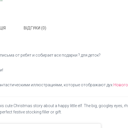
ЦІЯ
ВІДГУКИ (0)
исьма от ребят и собирает все подарки ? для деток?
и!
антастическими иллюстрациями, которые отображают дух
Нового
 cute Christmas story about a happy little elf. The big, googley eyes, rhym
rfect festive stocking filler or gift.