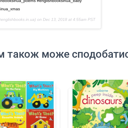
shbooksinua_poems #englishbooksinua_baby
ksinua_xmas
englishbooks.in.ua) on
Dec 13, 2018 at 4:55am PST
м також може сподобати