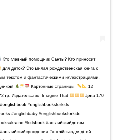
Кто главный помощник Санты? Кто приносит
для деток? Это милая рождественская книга с
ым текстом и фантастическими иллюстрациями,
дников!
Картонные страницы.
12
72 гр. Издательство: Imagine That
Цена 170
#englishbook #englishbooksforkids
books #englishbaby #englishbooksforkids
oksukraine #kidsbook #английскийдетям
 #английскийсрождения #англійськадлядітей