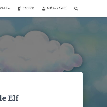
АЗИН
ЗАПИСИ
МІЙ АККАУНТ
le Elf