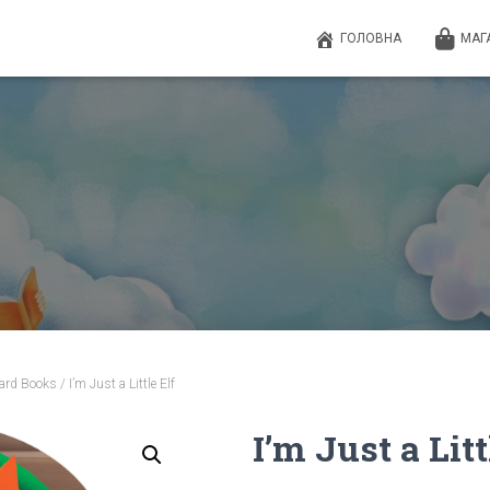
ГОЛОВНА
МАГ
ard Books
/ I’m Just a Little Elf
I’m Just a Litt