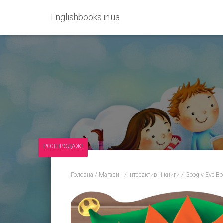
Englishbooks.in.ua
РОЗПРОДАЖ!
Головна
/
Магазин
/
Інтерактивні книги
/
Googly Eye Bo