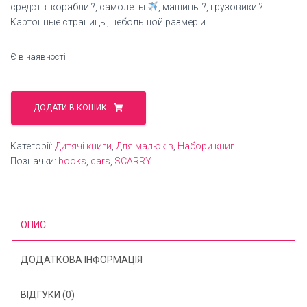
средств: корабли ?, самолёты
, машины ?, грузовики ?.
Картонные страницы, небольшой размер и …
Є в наявності
Richard
Scarry's
ДОДАТИ В КОШИК
Books
on
Категорії:
Дитячі книги
,
Для малюків
,
Набори книг
the
Позначки:
books
,
cars
,
SCARRY
Go
кількість
ОПИС
ДОДАТКОВА ІНФОРМАЦІЯ
ВІДГУКИ (0)