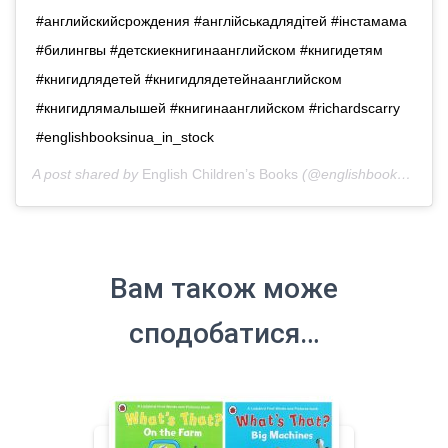
#английскийсрождения #англійськадлядітей #iнстамама
#билингвы #детскиекнигинаанглийском #книгидетям
#книгидлядетей #книгидлядетейнаанглийском
#книгидлямалышей #книгинаанглийском #richardscarry
#englishbooksinua_in_stock
A post shared by
English Children’s Books
(@englishbooks.in.ua) on
Вам також може
сподобатися…