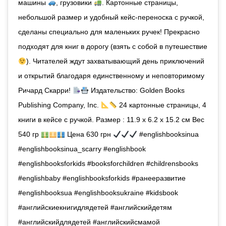
машины
, грузовики
. Картонные страницы,
небольшой размер и удобный кейс-переноска с ручкой,
сделаны специально для маленьких ручек! Прекрасно
подходят для книг в дорогу (взять с собой в путешествие
). Читателей ждут захватывающий день приключений
и открытий благодаря единственному и неповторимому
Ричард Скарри!
Издательство: Golden Books
Publishing Company, Inc.
24 картонные страницы, 4
книги в кейсе с ручкой. Размер : 11.9 x 6.2 x 15.2 см Вес
540 гр
Цена 630 грн
#englishbooksinua
#englishbooksinua_scarry #englishbook
#englishbooksforkids #booksforchildren #childrensbooks
#englishbaby #englishbooksforkids #ранееразвитие
#englishbooksua #englishbooksukraine #kidsbook
#английскиекнигидлядетей #английскийдетям
#английскийдлядетей #английскийсмамой