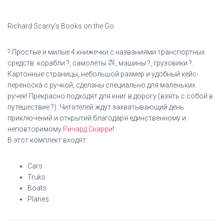
Richard Scarry’s Books on the Go
? Простые и милые 4 книжечки с названиями транспортных
средств: корабли ?, самолёты
, машины ?, грузовики ?.
Картонные страницы, небольшой размер и удобный кейс-
переноска с ручкой, сделаны специально для маленьких
ручек! Прекрасно подходят для книг в дорогу (взять с собой в
путешествие ?). Читателей ждут захватывающий день
приключений и открытий благодаря единственному и
неповторимому
Ричард Скарри
!
В этот комплект входят:
Cars
Truks
Boats
Planes