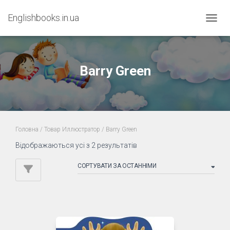
Englishbooks.in.ua
ПЕРЕМ
Barry Green
Головна
/ Товар Иллюстратор / Barry Green
Sorted
Відображаються усі з 2 результатів
by
latest