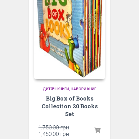
ДИТЯЧІ КНИГИ
НАБОРИ КНИГ
Big Box of Books
Collection 20 Books
Set
Оригінальна
1,750.00
грн
ціна:
Поточна
1,450.00
грн