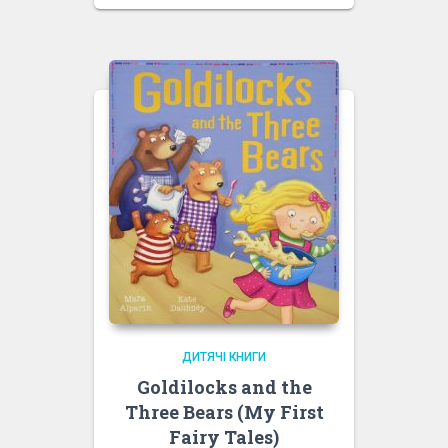
1,750.00 грн.
ціна:
1,450.00 грн.
ДИТЯЧІ КНИГИ
Goldilocks and the
Three Bears (My First
Fairy Tales)