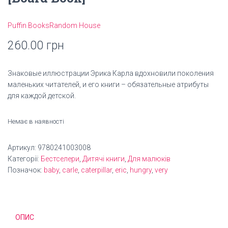
Puffin Books
Random House
260.00
грн
Знаковые иллюстрации Эрика Карла вдохновили поколения
маленьких читателей, и его книги – обязательные атрибуты
для каждой детской.
Немає в наявності
Артикул:
9780241003008
Категорії:
Бестселери
,
Дитячі книги
,
Для малюків
Позначок:
baby
,
carle
,
caterpillar
,
eric
,
hungry
,
very
ОПИС