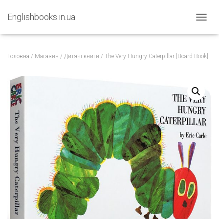
Englishbooks.in.ua
ПЕРЕМ
Головна
/
Магазин
/
Дитячі книги
/ The Very Hungry Caterpillar [Board Book]