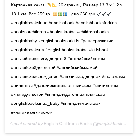
Картонная книга.
26 страниц. Размер 13.3 x 1.2 x
18.1 см. Вес 259 гр.
Цена 260 грн
#englishbooksinua #englishbook #englishbooksforkids
#booksforchildren #booksukraine #childrensbooks
#englishbaby #englishbooksforkids #ранееразвитие
#englishbooksua #englishbooksukraine #kidsbook
#английскиекнигидлядетей #английскийдетям
#английскийдлядетей #английскийсмамой
#английскийсрождения #англійськадлядітей #iнстамама
#билингвы #детскиекнигинаанглийском #книгидетям
#книгидлядетей #книгидлядетейнаанглийском
#englishbooksinua_baby #книгидлямалышей
#книгинаанглийском
A post shared by
English Children’s Books
(@englishbooks.in.ua) on