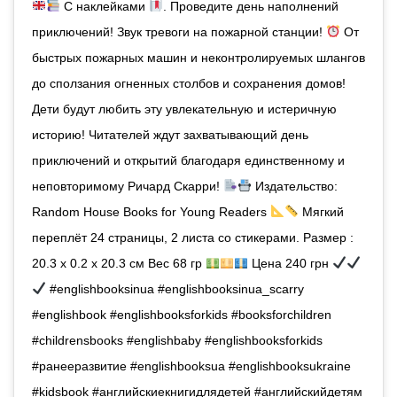
С наклейками
. Проведите день наполнений
приключений! Звук тревоги на пожарной станции!
От
быстрых пожарных машин и неконтролируемых шлангов
до сползания огненных столбов и сохранения домов!
Дети будут любить эту увлекательную и истеричную
историю! Читателей ждут захватывающий день
приключений и открытий благодаря единственному и
неповторимому Ричард Скарри!
Издательство:
Random House Books for Young Readers
Мягкий
переплёт 24 страницы, 2 листа со стикерами. Размер :
20.3 x 0.2 x 20.3 см Вес 68 гр
Цена 240 грн
#englishbooksinua #englishbooksinua_scarry
#englishbook #englishbooksforkids #booksforchildren
#childrensbooks #englishbaby #englishbooksforkids
#ранееразвитие #englishbooksua #englishbooksukraine
#kidsbook #английскиекнигидлядетей #английскийдетям