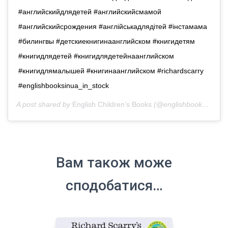
#английскийдлядетей #английскийсмамой
#английскийсрождения #англійськадлядітей #iнстамама
#билингвы #детскиекнигинаанглийском #книгидетям
#книгидлядетей #книгидлядетейнаанглийском
#книгидлямалышей #книгинаанглийском #richardscarry
#englishbooksinua_in_stock
A post shared by
English Children’s Books
(@englishbooks.in.ua) on
Вам також може
сподобатися…