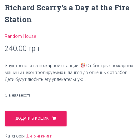
Richard Scarry’s a Day at the Fire
Station
Random House
240.00
грн
Звук тревоги на пожарной станции!
От быстрых пожарных
машин и неконтролируемых шлангов до огненных столбов!
Дети будут любить эту увлекательную…
Є в наявності
Richard
Scarry's
ДОДАТИ В КОШИК
a
Day
Категорія:
Дитячі книги
at