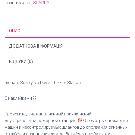
Позначки:
fire
,
SCARRY
the
Fire
Station
кількість
ОПИС
ДОДАТКОВА ІНФОРМАЦІЯ
ВІДГУКИ (0)
Richard Scarry’s a Day at the Fire Station
С наклейками ??.
Проведите день наполненный приключений!
Звук тревоги на пожарной станции!
От быстрых пожарных
машин и неконтролируемых шлангов до сползания огненных
столбов и сохранения домов! Дети будут любить эту