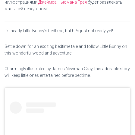
иллюстрациями
Джеймса Ньюмана Грея
будет развлекать
малышей перед сном.
It’s nearly Little Bunny’s bedtime, but he’s just not ready yet!
Settle down for an exciting bedtime tale and follow Little Bunny on
this wonderful woodland adventure.
Charmingly illustrated by James Newman Gray, this adorable story
will keep little ones entertained before bedtime.