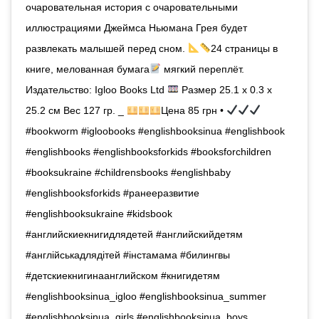
очаровательная история с очаровательными
иллюстрациями Джеймса Ньюмана Грея будет
развлекать малышей перед сном.
24 страницы в
книге, мелованная бумага
мягкий переплёт.
Издательство: Igloo Books Ltd
Размер 25.1 х 0.3 х
25.2 см Вес 127 гр. _
Цена 85 грн •
#bookworm #igloobooks #englishbooksinua #englishbook
#englishbooks #englishbooksforkids #booksforchildren
#booksukraine #childrensbooks #englishbaby
#englishbooksforkids #ранееразвитие
#englishbooksukraine #kidsbook
#английскиекнигидлядетей #английскийдетям
#англійськадлядітей #iнстамама #билингвы
#детскиекнигинаанглийском #книгидетям
#englishbooksinua_igloo #englishbooksinua_summer
#englishbooksinua_girls #englishbooksinua_boys