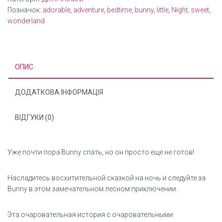
Позначок:
adorable
,
adventure
,
bedtime
,
bunny
,
little
,
Night
,
sweet
,
wonderland
ОПИС
ДОДАТКОВА ІНФОРМАЦІЯ
ВІДГУКИ (0)
Уже почти пора Bunny спать, но он просто еще не готов!
Насладитесь восхитительной сказкой на ночь и следуйте за
Bunny в этом замечательном лесном приключении.
Эта очаровательная история с очаровательными