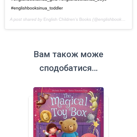
#englishbooksinua_toddler
A post shared by
English Children’s Books
(@englishbooks.in.ua) on
Вам також може
сподобатися…