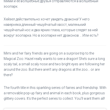
Мими и ее волшебные друзья отправляются в волшебный
зоопарк.
Хейзел действительно хочет увидеть дракона! У него
наверняка длинный чешуйчатый хвост, маленький
чешуйчатый нос и два ярких глаза, которые следят за ней
вокруг зоопарка. Но в зоопарке нет драконов … Или есть?
Mimi and her fairy friends are going on a surprise trip to the
Magical Zoo. Hazel really wants to see a dragon! She’s sure a long
scaly tail, a small scaly nose and two bright eyes are following her
around the zoo. But there aren’t any dragons at the zoo… or are
there?
The fourth title in this sparkling series of fairies and friendship. With
a removable pop-up fairy and animal in each book, plus gorgeous
glittery covers. It’s the perfect series to collect. You’ll want them all!