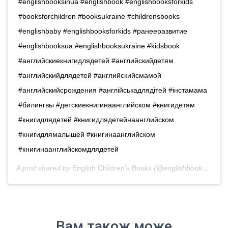
#englishbooksinua #englishbook #englishbooksforkids
#booksforchildren #booksukraine #childrensbooks
#englishbaby #englishbooksforkids #ранееразвитие
#englishbooksua #englishbooksukraine #kidsbook
#английскиекнигидлядетей #английскийдетям
#английскийдлядетей #английскийсмамой
#английскийсрождения #англійськадлядітей #iнстамама
#билингвы #детскиекнигинаанглийском #книгидетям
#книгидлядетей #книгидлядетейнаанглийском
#книгидлямалышей #книгинаанглийском
#книгинаанглийскомдлядетей
A post shared by
English Children’s Books
(@englishbooks.in.ua) on
Вам також може