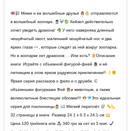
Мими и ее волшебные друзья
отправляются
в волшебный зоопарк.
Хейзел действительно
хочет увидеть дракона!
У него наверняка длинный
чешуйчатый хвост, маленький чешуйчатый нос и два
ярких глаза
, которые следят за ней вокруг зоопарка.
Но в зоопарке нет драконов … Или есть?
Описание
книги: Играйте с объемной фигурой-феей
и её
питомцем в этом ярком радужном приключении!!
Яркая серия рассказов о феях и о дружбе. С
объемными фигурками Фей
и животным, а также
великолепные блестящие обложки!!!
Это идеальная
серия для поклонницы
Мягкий переплёт
32 страницы в книге. Размер 24.1 x 0.3 x 24.1 см
Цена 120 грн/книга или
340 грн за сет из 3 книг.