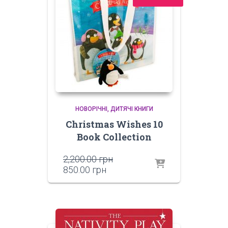
НОВОРІЧНІ
ДИТЯЧІ КНИГИ
Christmas Wishes 10
Book Collection
Оригінальна
2,200.00
грн
Поточна
ціна:
850.00
грн
ціна:
2,200.00 грн.
850.00 грн.