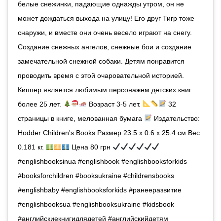
белые снежинки, падающие однажды утром, он не
может дождаться выхода на улицу! Его друг Тигр тоже
снаружи, и вместе они очень весело играют на снегу.
Создание снежных ангелов, снежные бои и создание
замечательной снежной собаки. Детям понравится
проводить время с этой очаровательной историей.
Киппер является любимым персонажем детских книг
более 25 лет.
Возраст 3-5 лет.
32
страницы в книге, мелованная бумага
Издательство:
Hodder Children's Books Размер 23.5 x 0.6 x 25.4 см Вес
0.181 кг.
Цена 80 грн
#englishbooksinua #englishbook #englishbooksforkids
#booksforchildren #booksukraine #childrensbooks
#englishbaby #englishbooksforkids #ранееразвитие
#englishbooksua #englishbooksukraine #kidsbook
#английскиекнигидлядетей #английскийдетям