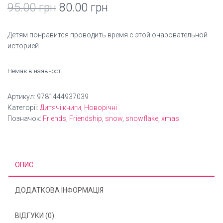
Оригінальна
Поточна
95.00
грн
80.00
грн
ціна:
ціна:
Детям понравится проводить время с этой очаровательной
95.00 грн.
80.00 грн.
историей.
Немає в наявності
Артикул:
9781444937039
Категорії:
Дитячі книги
,
Новорічні
Позначок:
Friends
,
Friendship
,
snow
,
snowflake
,
xmas
ОПИС
ДОДАТКОВА ІНФОРМАЦІЯ
ВІДГУКИ (0)