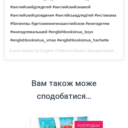
#английскийдлядетей #английскийсмамой
#английскийсрождения #англійськадлядітей #iнстамама
#билингвы #детскиекнигинаанглийском #книгидетям
#книгидлямалышей #englishbooksinua_boys
#englishbooksinua_xmas #englishbooksinua_hachette
A post shared by
English Children’s Books
(@englishbooks.in.ua) on
Вам також може
сподобатися…
РОЗПРОДАЖ!