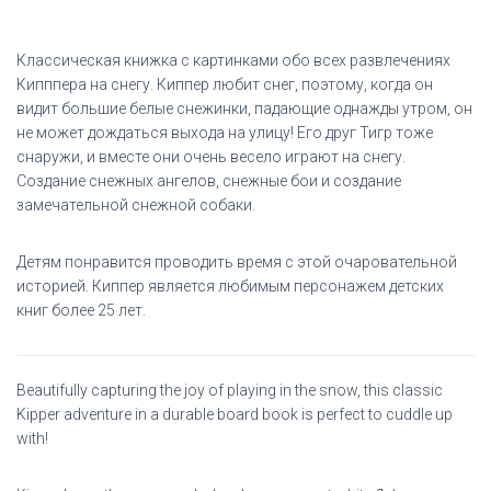
Классическая книжка с картинками обо всех развлечениях
Кипппера на снегу. Киппер любит снег, поэтому, когда он
видит большие белые снежинки, падающие однажды утром, он
не может дождаться выхода на улицу! Его друг Тигр тоже
снаружи, и вместе они очень весело играют на снегу.
Создание снежных ангелов, снежные бои и создание
замечательной снежной собаки.
Детям понравится проводить время с этой очаровательной
историей. Киппер является любимым персонажем детских
книг более 25 лет.
Beautifully capturing the joy of playing in the snow, this classic
Kipper adventure in a durable board book is perfect to cuddle up
with!