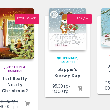
РОЗПРОДАЖ!
РОЗПРОДАЖ!
ДИТЯЧІ КНИГИ
НОВОРІЧНІ
ДИТЯЧІ КНИГИ
Kipper’s
НОВИНКИ
Snowy Day
Is it Really
95
Nearly
Оригінальна
95.00
грн
80
Christmas?
ціна:
Поточна
80.00
грн
95.00 грн.
ціна:
Оригінальна
95.00
грн
80.00 грн.
ціна:
Поточна
80.00
грн