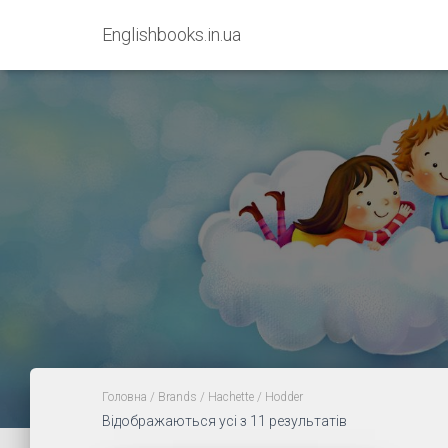
Englishbooks.in.ua
Головна
/ Brands /
Hachette
/ Hodder
Sorted
Відображаються усі з 11 результатів
by