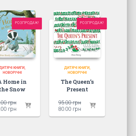
РОЗПРОДАЖ!
РОЗПРОДАЖ!
ДИТЯЧІ КНИГИ
ДИТЯЧІ КНИГИ
НОВОРІЧНІ
НОВОРІЧНІ
A Home in
The Queen’s
the Snow
Present
Оригінальна
Оригінальна
.00
грн
95.00
грн
ціна:
Поточна
ціна:
Поточна
.00
грн
80.00
грн
95.00 грн.
ціна:
95.00 грн.
ціна:
80.00 грн.
80.00 грн.