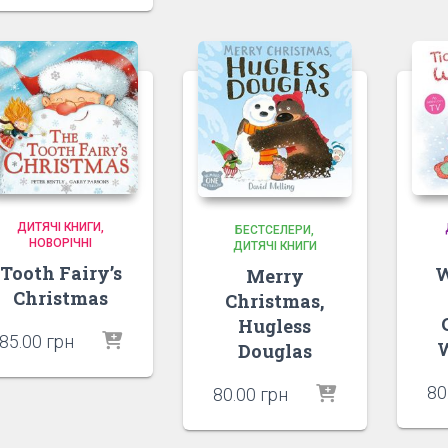
95.00 грн.
ціна:
80.00 грн.
ДИТЯЧІ КНИГИ
БЕСТСЕЛЕРИ
НОВОРІЧНІ
ДИТЯЧІ КНИГИ
Tooth Fairy’s
W
Merry
Christmas
Christmas,
Hugless
85.00
грн
W
Douglas
80
80.00
грн