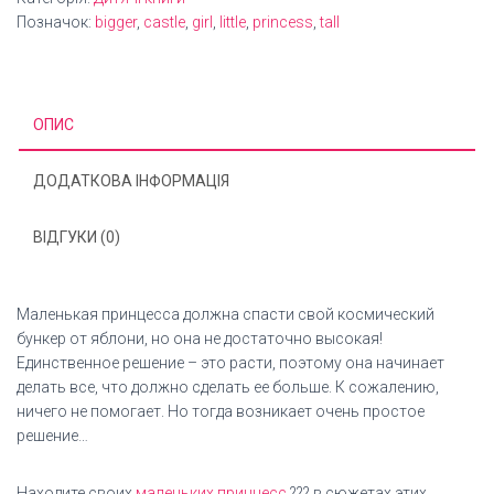
Позначок:
bigger
,
castle
,
girl
,
little
,
princess
,
tall
ОПИС
ДОДАТКОВА ІНФОРМАЦІЯ
ВІДГУКИ (0)
Маленькая принцесса должна спасти свой космический
бункер от яблони, но она не достаточно высокая!
Единственное решение – это расти, поэтому она начинает
делать все, что должно сделать ее больше. К сожалению,
ничего не помогает. Но тогда возникает очень простое
решение…
Находите своих
маленьких принцесс
??? в сюжетах этих