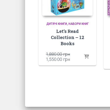
ДИТЯЧІ КНИГИ
НАБОРИ КНИГ
Let’s Read
Collection – 12
Books
Оригінальна
1,880.00
грн
ціна:
Поточна
1,550.00
грн
1,880.00 грн.
ціна:
1,550.00 грн.