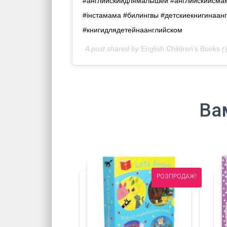
#английскийдлямалышей #английскийсмам
#iнстамама #билингвы #детскиекнигинаанг
#книгидлядетейнаанглийском
A post shared by
English Children’s Books
(@
Ва
РОЗПРОДАЖ!