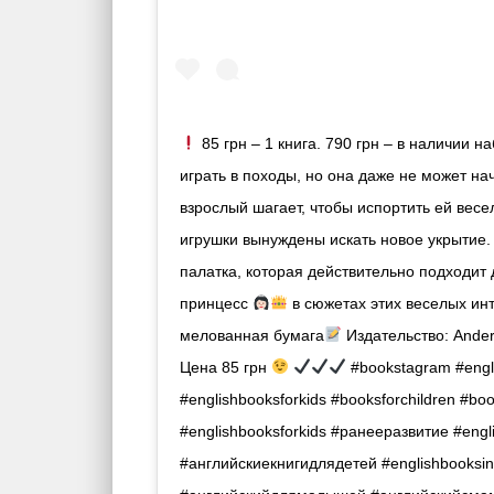
85 грн – 1 книга. 790 грн – в наличии на
играть в походы, но она даже не может нача
взрослый шагает, чтобы испортить ей вес
игрушки вынуждены искать новое укрытие.
палатка, которая действительно подходи
принцесс
в сюжетах этих веселых ин
мелованная бумага
Издательство: Ander
Цена 85 грн
#bookstagram #engli
#englishbooksforkids #booksforchildren #bo
#englishbooksforkids #ранееразвитие #engl
#английскиекнигидлядетей #englishbooksinu