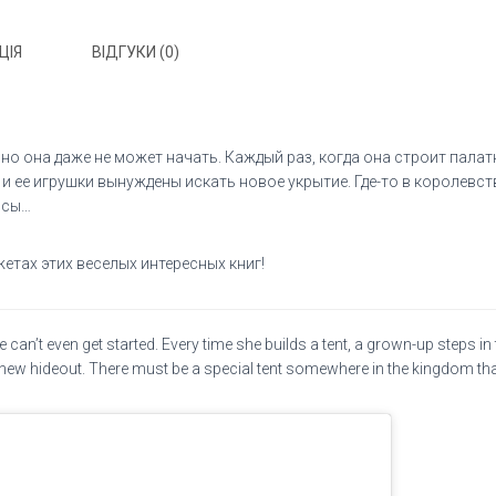
ЦІЯ
ВІДГУКИ (0)
но она даже не может начать. Каждый раз, когда она строит палат
 и ее игрушки вынуждены искать новое укрытие. Где-то в королевс
ссы…
етах этих веселых интересных книг!
can’t even get started. Every time she builds a tent, a grown-up steps in t
new hideout. There must be a special tent somewhere in the kingdom that’