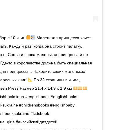
бор с 10 книг.
Маленькая принцесса хочет
ть. Каждый раз, когда она строит палатку,
елье. Снова и снова маленькая принцесса и ее
 Где-то в королевстве должна быть специальная
т для принцессы… Находите своих маленьких
тересных книг!
По 32 страницы в книге,
sen Press Размер 21.4 x 14.9 x 1.9 см
shbooksinua #englishbook #englishbooks
oksukraine #childrensbooks #englishbaby
ishbooksukraine #kidsbook
a_girls #английскийдлядетей