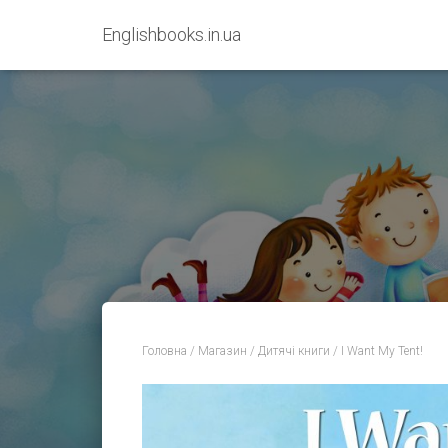
Englishbooks.in.ua
Головна
/
Магазин
/
Дитячі книги
/ I Want My Tent!