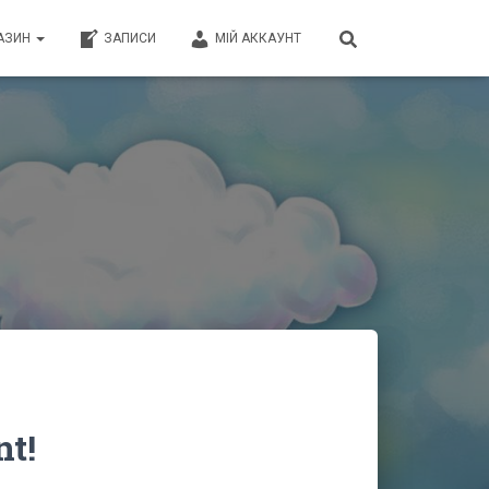
АЗИН
ЗАПИСИ
МІЙ АККАУНТ
t!