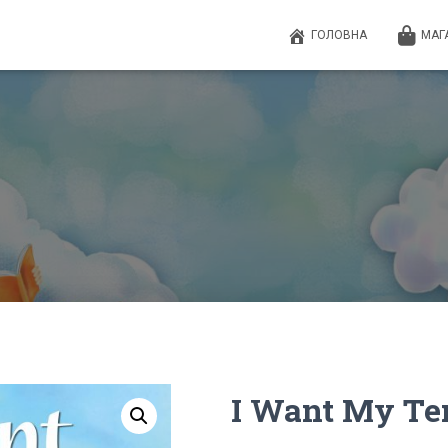
ГОЛОВНА
МАГ
I Want My Ten