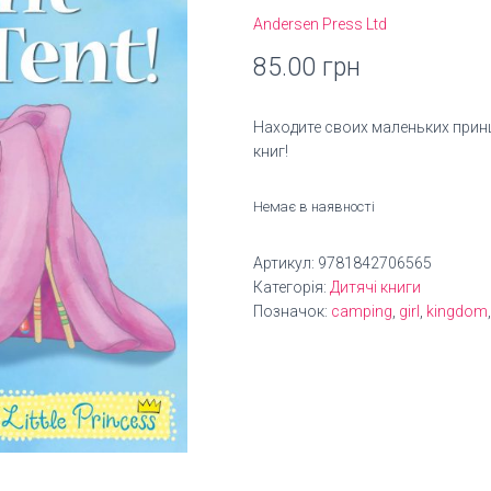
Andersen Press Ltd
85.00
грн
Находите своих маленьких прин
книг!
Немає в наявності
Артикул:
9781842706565
Категорія:
Дитячі книги
Позначок:
camping
,
girl
,
kingdom