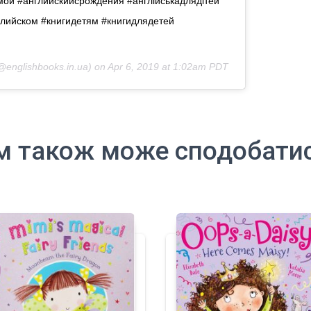
ой #английскийсрождения #англійськадлядітей
лийском #книгидетям #книгидлядетей
englishbooks.in.ua) on
Apr 6, 2019 at 1:02am PDT
м також може сподобати