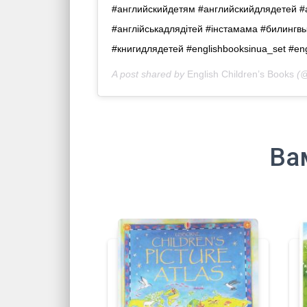
#английскийдетям #английскийдлядетей 
#англійськадлядітей #iнстамама #билингв
#книгидлядетей #englishbooksinua_set #en
A post shared by
English Children’s Books
(@
Ва