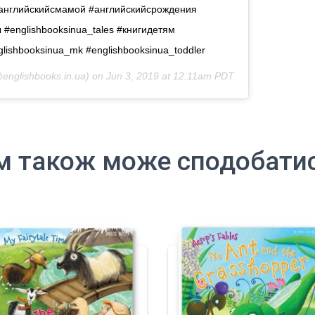
#английскийсмамой #английскийсрождения
ы #englishbooksinua_tales #книгидетям
glishbooksinua_mk #englishbooksinua_toddler
englishbooks.in.ua) on
Jun 3, 2019 at 12:11am PDT
м також може сподобати