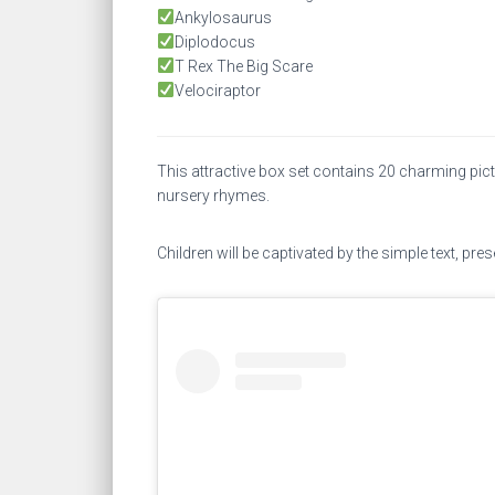
Ankylosaurus
Diplodocus
T Rex The Big Scare
Velociraptor
This attractive box set contains 20 charming pict
nursery rhymes.
Children will be captivated by the simple text, pre