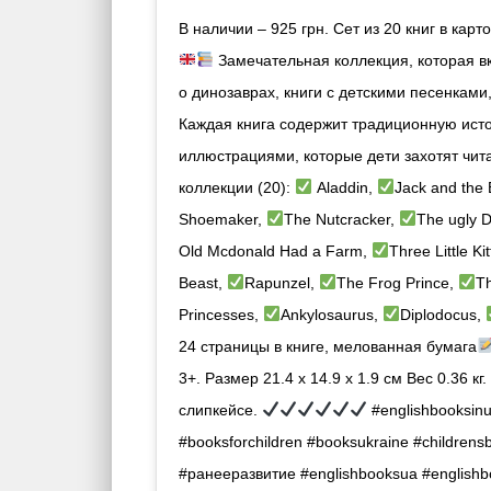
В наличии – 925 грн. Сет из 20 книг в карт
Замечательная коллекция, которая вк
о динозаврах, книги с детскими песенками,
Каждая книга содержит традиционную ис
иллюстрациями, которые дети захотят чита
коллекции (20):
Aladdin,
Jack and the 
Shoemaker,
The Nutcracker,
The ugly D
Old Mcdonald Had a Farm,
Three Little Ki
Beast,
Rapunzel,
The Frog Prince,
Th
Princesses,
Ankylosaurus,
Diplodocus,
24 страницы в книге, мелованная бумага
3+. Размер 21.4 x 14.9 x 1.9 см Вес 0.36 кг.
слипкейсе.
#englishbooksinu
#booksforchildren #booksukraine #childrens
#ранееразвитие #englishbooksua #englishbo