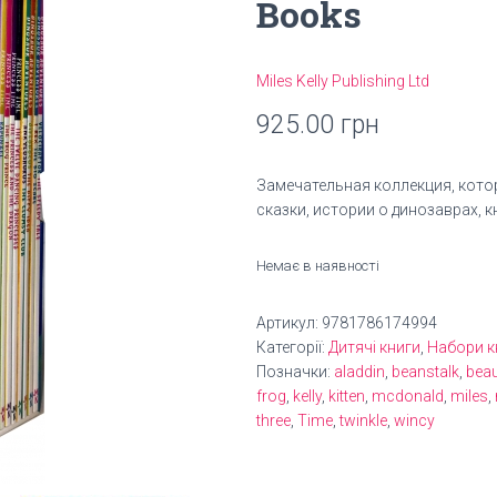
Books
Miles Kelly Publishing Ltd
925.00
грн
Замечательная коллекция, кото
сказки, истории о динозаврах, к
Немає в наявності
Артикул:
9781786174994
Категорії:
Дитячі книги
,
Набори к
Позначки:
aladdin
,
beanstalk
,
beau
frog
,
kelly
,
kitten
,
mcdonald
,
miles
,
three
,
Time
,
twinkle
,
wincy