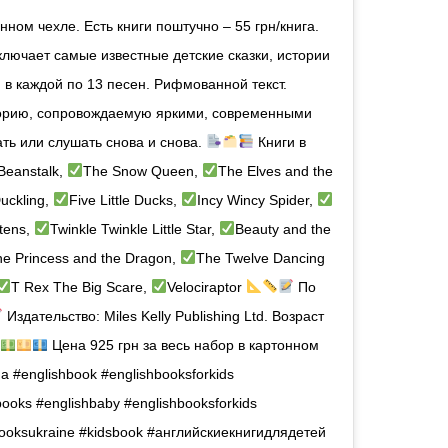
онном чехле. Есть книги поштучно – 55 грн/книга.
лючает самые известные детские сказки, истории
 в каждой по 13 песен. Рифмованной текст.
торию, сопровождаемую яркими, современными
ть или слушать снова и снова.
Книги в
Beanstalk,
The Snow Queen,
The Elves and the
uckling,
Five Little Ducks,
Incy Wincy Spider,
ttens,
Twinkle Twinkle Little Star,
Beauty and the
e Princess and the Dragon,
The Twelve Dancing
T Rex The Big Scare,
Velociraptor
По
Издательство: Miles Kelly Publishing Ltd. Возраст
Цена 925 грн за весь набор в картонном
a #englishbook #englishbooksforkids
books #englishbaby #englishbooksforkids
oksukraine #kidsbook #английскиекнигидлядетей