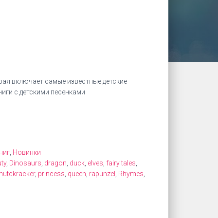
рая включает самые известные детские
ниги с детскими песенками
ниг
,
Новинки
ty
,
Dinosaurs
,
dragon
,
duck
,
elves
,
fairy tales
,
nutckracker
,
princess
,
queen
,
rapunzel
,
Rhymes
,