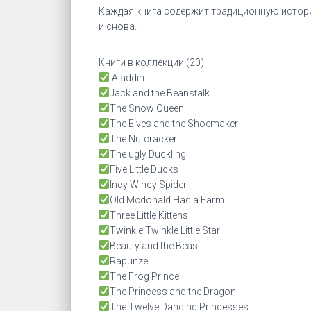
Каждая книга содержит традиционную истор
и снова.
Книги в коллекции (20):
Aladdin
Jack and the Beanstalk
The Snow Queen
The Elves and the Shoemaker
The Nutcracker
The ugly Duckling
Five Little Ducks
Incy Wincy Spider
Old Mcdonald Had a Farm
Three Little Kittens
Twinkle Twinkle Little Star
Beauty and the Beast
Rapunzel
The Frog Prince
The Princess and the Dragon
The Twelve Dancing Princesses