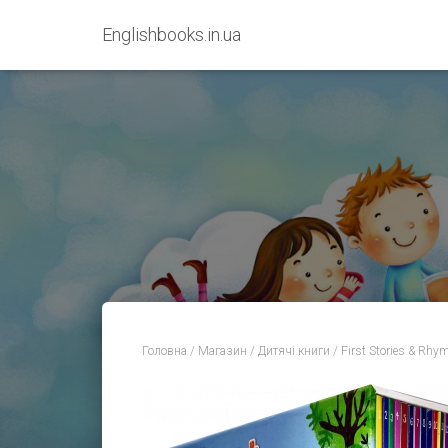
Englishbooks.in.ua
Головна
/
Магазин
/
Дитячі книги
/ First Stories & Rhy