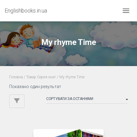
Englishbooks.in.ua
ПЕРЕМ
My rhyme Time
Головна
/ Товар Серия книг / My rhyme Time
Показано один результат