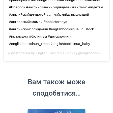
#kidsbook #английскиекнигидлядетей #английскийдетям
#английскийдлядетей #английскийдлямалышей
#английскийсмамой #booksforboys
#английскийсрождения #englishbooksinua_in_stock
#iнстамама #билингвы #детскиекниги
#englishbooksinua_xmas #englishbooksinua_baby
A post shared by
English Children’s Books
(@englishbooks.in.ua) on
Вам також може
сподобатися…