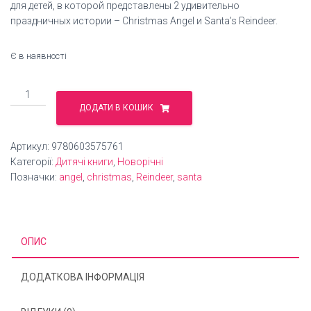
для детей, в которой представлены 2 удивительно
праздничных истории – Christmas Angel и Santa’s Reindeer.
Є в наявності
Christmas
Angel
ДОДАТИ В КОШИК
кількість
Артикул:
9780603575761
Категорії:
Дитячі книги
,
Новорічні
Позначки:
angel
,
christmas
,
Reindeer
,
santa
ОПИС
ДОДАТКОВА ІНФОРМАЦІЯ