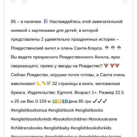
85 – в наличии.
Наслаждайтесь этой замечательной
книжкой с картинками для детей, в которой
представлены 2 удивительно праздничных истории –
Рождественский ангел и олень Санта-Клауса.
Вы видите прекрасного Рождественского Ангела, ярко
сверкающего, прямо у звезды на Рождество?
Сейчас Рождество, игрушки почти готовы, а Санта очень
взволнован!
32 страницы в книге, мелованная
бумага. Издательство: Egmont. Возраст 1+. Размер 22.5
x 25 см Вес 0.159 кг
Цена 85 грн
#englishbooksinua #englishbook #englishbooks
#englishbooksforkids #booksforchildren #booksukraine
#childrensbooks #englishbaby #englishbooksforkids
#ранееразвитие #englishbooksua #englishbooksukraine