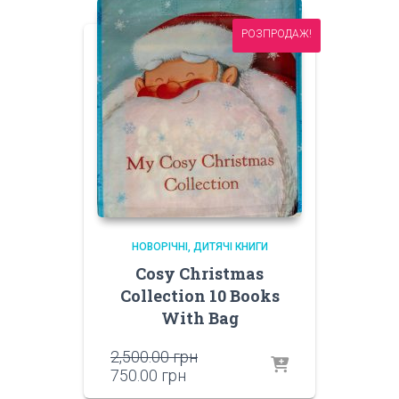
РОЗПРОДАЖ!
НОВОРІЧНІ
ДИТЯЧІ КНИГИ
Cosy Christmas
Collection 10 Books
With Bag
Оригінальна
2,500.00
грн
Поточна
ціна:
750.00
грн
ціна:
2,500.00 грн.