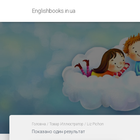
Englishbooks.in.ua
Головна
/ Товар Иллюстратор / Liz Pichon
Показано один результат