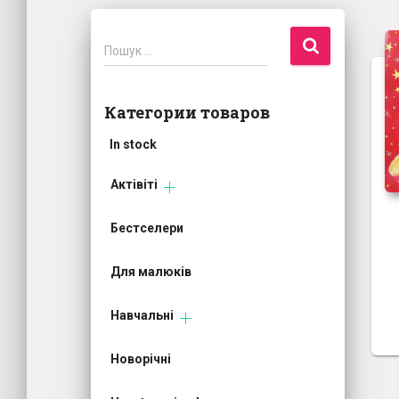
П
Пошук …
о
ш
у
Категории товаров
к
:
In stock
Актівіті
Бестселери
Для малюків
Навчальні
Новорічні