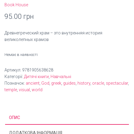
Book House
95.00
грн
Древнегреческий храм – это внутренняя история
великолепных храмов
Немає в наявності
Артикул:
9781905638628
Категорії:
Дитячі книги
,
Навчальні
Позначок:
ancient
,
God
,
greek
,
guides
,
history
,
oracle
,
spectacular
,
temple
,
visual
,
world
ОПИС
ДОДАТКОВА ІНФОРМАЦІЯ