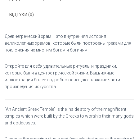
ВІДГУКИ (0)
Древнегреческий храм – это внутренняя история
великолепных храмов, которые были построены греками для
поклонения их многим богам и богиням.
Откройте для себя удивительные ритуалы и праздники,
которые были в центре греческой жизни. Выдвижные
иллюстрации более подробно освещают важные части
произведения искусства.
“An Ancient Greek Temple” is the inside story of the magnificent
temples which were built by the Greeks to worship their many gods
and goddesses.
Discover the amazing rituals and festivals that were at the centre of