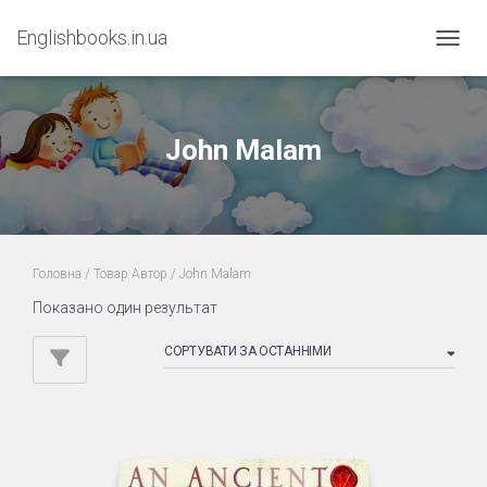
Englishbooks.in.ua
ПЕРЕМ
John Malam
Головна
/ Товар Автор / John Malam
Показано один результат