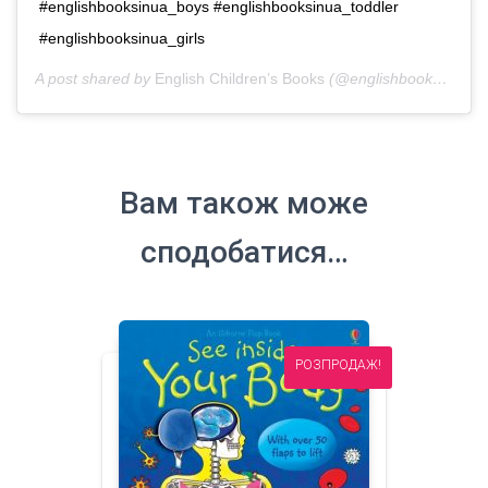
#englishbooksinua_boys #englishbooksinua_toddler
#englishbooksinua_girls
A post shared by
English Children’s Books
(@englishbooks.in.ua) on
Вам також може
сподобатися…
РОЗПРОДАЖ!