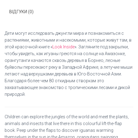
ВІДГУКИ (0)
Дети могут исследовать джунгли мира и познакомиться с
растениями, животными и насекомыми, которые живут там, в
этой красочной книге «
Look Inside
». Загляните под закрылки,
чтобы увидеть, как игуаны греются на солнце на Амазонке,
орангутанги качаются сквозь деревья в Борнео, лесные
буйволы пересекают реку в Западной Африке, а летучие мыши
летают над верхушками деревьев в Юго-Восточной Азии.
Благодаря более чем 80 откидным створкам это
захватывающее знакомство с тропическими лесами и дикой
природой.
Children can explore the jungles of the world and meet the plants,
animals and insects that live there in this colourful lift-the-flap
book. Peep under the flaps to discover iguanas warming
themselves in the sun in the Amazon, orangutans swinging