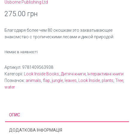
Usborne Publishing Ltd
275.00
грн
Благодаря более чем 80 окошкам это захватывающее
знакомство с тропическими лесами и дикой природой.
Немає в наявності
Артикул:
9781409563938
Категорії:
Look Inside Books
,
Дитячі книги
,
Інтерактивні книги
Позначок:
animals
,
flap
,
jungle
,
leaves
,
Look Inside
,
plants
,
Tree
,
water
ОПИС
ДОДАТКОВА ІНФОРМАЦІЯ