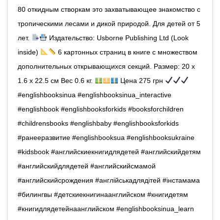
80 откидным створкам это захватывающее знакомство с
тропическими лесами и дикой природой. Для детей от 5
лет.
Издательство: Usborne Publishing Ltd (Look
inside)
6 картонных страниц в книге с множеством
дополнительных открывающихся секций. Размер: 20 x
1.6 x 22.5 см Вес 0.6 кг.
Цена 275 грн
#englishbooksinua #englishbooksinua_interactive
#englishbook #englishbooksforkids #booksforchildren
#childrensbooks #englishbaby #englishbooksforkids
#ранееразвитие #englishbooksua #englishbooksukraine
#kidsbook #английскиекнигидлядетей #английскийдетям
#английскийдлядетей #английскийсмамой
#английскийсрождения #англійськадлядітей #iнстамама
#билингвы #детскиекнигинаанглийском #книгидетям
#книгидлядетейнаанглийском #englishbooksinua_learn