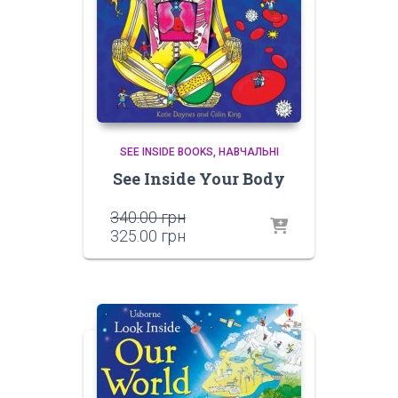
SEE INSIDE BOOKS
НАВЧАЛЬНІ
See Inside Your Body
Оригінальна
340.00
грн
ціна:
Поточна
325.00
грн
340.00 грн.
ціна:
325.00 грн.