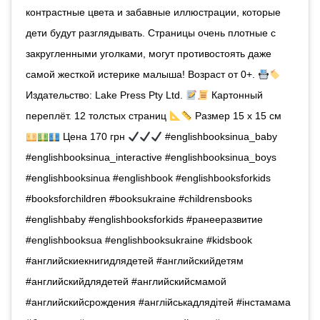
контрастные цвета и забавные иллюстрации, которые
дети будут разглядывать. Страницы очень плотные с
закругленными уголками, могут противостоять даже
самой жесткой истерике малыша! Возраст от 0+.
Издательство: Lake Press Pty Ltd.
Картонный
переплёт. 12 толстых страниц
Размер 15 x 15 см
Цена 170 грн
#englishbooksinua_baby
#englishbooksinua_interactive #englishbooksinua_boys
#englishbooksinua #englishbook #englishbooksforkids
#booksforchildren #booksukraine #childrensbooks
#englishbaby #englishbooksforkids #ранееразвитие
#englishbooksua #englishbooksukraine #kidsbook
#английскиекнигидлядетей #английскийдетям
#английскийдлядетей #английскийсмамой
#английскийсрождения #англійськадлядітей #iнстамама