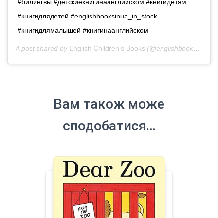
#билингвы #детскиекнигинаанглийском #книгидетям
#книгидлядетей #englishbooksinua_in_stock
#книгидлямалышей #книгинаанглийском
A post shared by
English Children’s Books
(@englishbooks.in.ua) on
Вам також може
сподобатися…