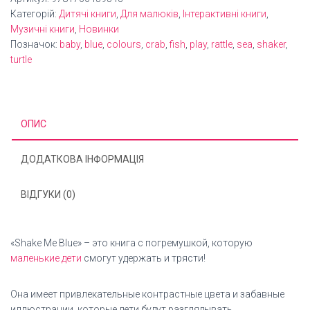
Категорій:
Дитячі книги
,
Для малюків
,
Інтерактивні книги
,
Музичні книги
,
Новинки
Позначок:
baby
,
blue
,
colours
,
crab
,
fish
,
play
,
rattle
,
sea
,
shaker
,
turtle
ОПИС
ДОДАТКОВА ІНФОРМАЦІЯ
ВІДГУКИ (0)
«Shake Me Blue» – это книга с погремушкой, которую
маленькие дети
смогут удержать и трясти!
Она имеет привлекательные контрастные цвета и забавные
иллюстрации, которые дети будут разглядывать.