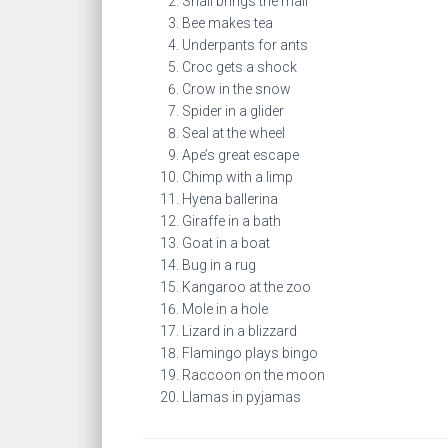
Snail brings the mail
Bee makes tea
Underpants for ants
Croc gets a shock
Crow in the snow
Spider in a glider
Seal at the wheel
Ape’s great escape
Chimp with a limp
Hyena ballerina
Giraffe in a bath
Goat in a boat
Bug in a rug
Kangaroo at the zoo
Mole in a hole
Lizard in a blizzard
Flamingo plays bingo
Raccoon on the moon
Llamas in pyjamas