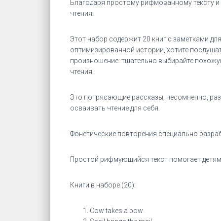
Благодаря простому рифмованному тексту и 
чтения.
Этот набор содержит 20 книг с заметками для
оптимизированной истории, хотите послушат
произношение: тщательно выбирайте похожую
чтения.
Это потрясающие рассказы, несомненно, разв
осваивать чтение для себя.
Фонетические повторения специально разраб
Простой рифмующийся текст помогает детям 
Книги в наборе (20):
Cow takes a bow