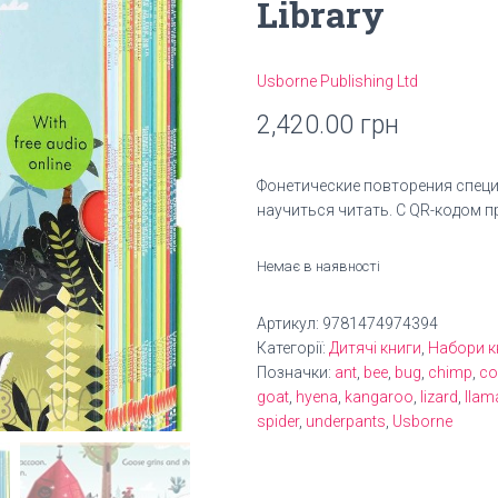
Library
Usborne Publishing Ltd
2,420.00
грн
Фонетические повторения спец
научиться читать. С QR-кодом п
Немає в наявності
Артикул:
9781474974394
Категорії:
Дитячі книги
,
Набори к
Позначки:
ant
,
bee
,
bug
,
chimp
,
c
goat
,
hyena
,
kangaroo
,
lizard
,
llam
spider
,
underpants
,
Usborne