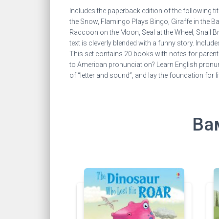
Includes the paperback edition of the following 
the Snow, Flamingo Plays Bingo, Giraffe in the Ba
Raccoon on the Moon, Seal at the Wheel, Snail Br
text is cleverly blended with a funny story. Includ
This set contains 20 books with notes for parents 
to American pronunciation? Learn English pronuncia
of “letter and sound”, and lay the foundation for l
Ва