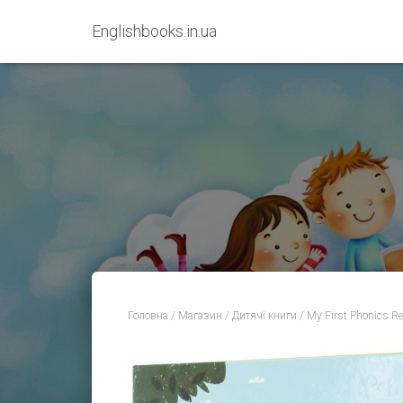
Englishbooks.in.ua
Головна
/
Магазин
/
Дитячі книги
/ My First Phonics Re