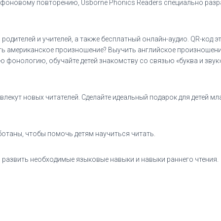
фоновому повторению, Usborne Phonics Readers специально разр
 родителей и учителей, а также бесплатный онлайн-аудио. QR-код 
ь американское произношение? Выучить английское произношение
 фонологию, обучайте детей знакомству со связью «буква и звук
лекут новых читателей. Сделайте идеальный подарок для детей м
отаны, чтобы помочь детям научиться читать.
развить необходимые языковые навыки и навыки раннего чтения.