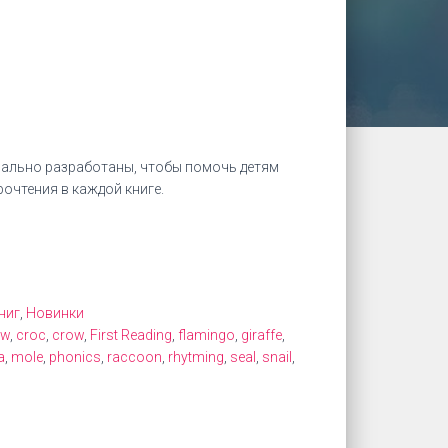
иально разработаны, чтобы помочь детям
рочтения в каждой книге.
ниг
,
Новинки
ow
,
croc
,
crow
,
First Reading
,
flamingo
,
giraffe
,
a
,
mole
,
phonics
,
raccoon
,
rhytming
,
seal
,
snail
,