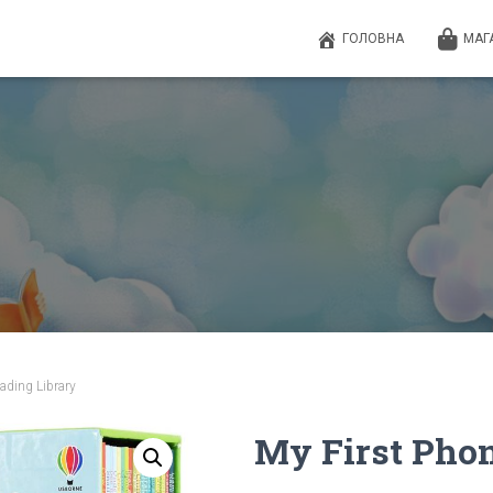
ГОЛОВНА
МАГ
ading Library
My First Pho