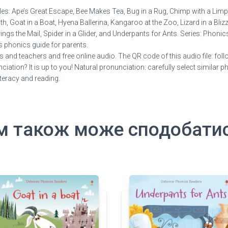
titles: Ape’s Great Escape, Bee Makes Tea, Bug in a Rug, Chimp with a L
th, Goat in a Boat, Hyena Ballerina, Kangaroo at the Zoo, Lizard in a Bli
ings the Mail, Spider in a Glider, and Underpants for Ants. Series: Phon
es phonics guide for parents.
and teachers and free online audio. The QR code of this audio file: follow 
tion? It is up to you! Natural pronunciation: carefully select similar phon
iteracy and reading.
м також може сподобати