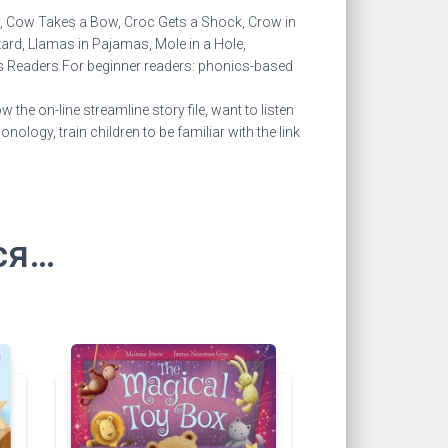
imp, Cow Takes a Bow, Croc Gets a Shock, Crow in
zzard, Llamas in Pajamas, Mole in a Hole,
ics Readers For beginner readers: phonics-based
the on-line streamline story file, want to listen
ology, train children to be familiar with the link
ся…