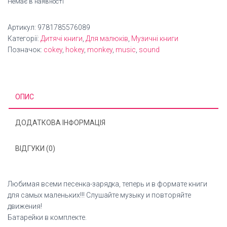
Немає в наявності
Артикул:
9781785576089
Категорії:
Дитячі книги
,
Для малюків
,
Музичні книги
Позначок:
cokey
,
hokey
,
monkey
,
music
,
sound
ОПИС
ДОДАТКОВА ІНФОРМАЦІЯ
ВІДГУКИ (0)
Любимая всеми песенка-зарядка, теперь и в формате книги
для самых маленьких!!! Слушайте музыку и повторяйте
движения!
Батарейки в комплекте.