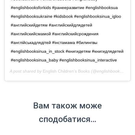
#englishbooksforkids #ранееразвитие #englishbooksua
#englishbooksukraine #kidsbook #englishbooksinua_igloo
#английскийдетям #английскийдлядетей
#английскийсмамой #английскийсрождения
#англійськадлядітей #iнстамама #билингвы
#englishbooksinua_in_stock #книгидетям #книгидлядетей
#englishbooksinua_baby #englishbooksinua_interactive
A post shared by
English Children’s Books
(@englishbooks.in.ua) on
Вам також може
сподобатися…