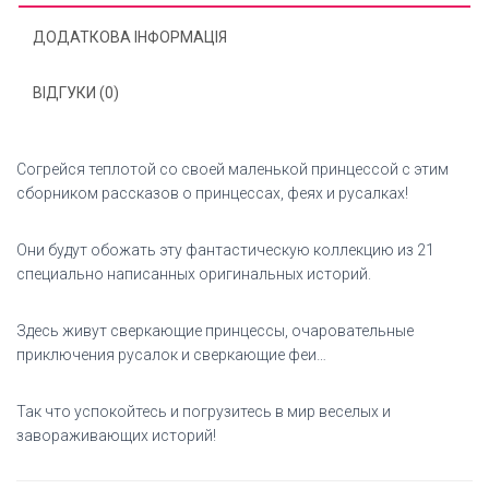
ДОДАТКОВА ІНФОРМАЦІЯ
ВІДГУКИ (0)
Согрейся теплотой со своей маленькой принцессой с этим
сборником рассказов о принцессах, феях и русалках!
Они будут обожать эту фантастическую коллекцию из 21
специально написанных оригинальных историй.
Здесь живут сверкающие принцессы, очаровательные
приключения русалок и сверкающие феи…
Так что успокойтесь и погрузитесь в мир веселых и
завораживающих историй!