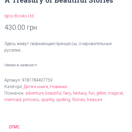
A Treasury of Beautiful Stories
Igloo Books Ltd
430.00
грн
Здесь живут сверкающие принцессы, очаровательные
русалки…
Немає в наявності
Артикул:
9781784407759
Категорії:
Дитячі книги
,
Новинки
Позначок:
adventure
,
beautiful
,
fairy
,
fantasy
,
fun
,
glitter
,
magical
,
mermaid
,
princess
,
sparkly
,
spelling
,
Stories
,
treasure
ОПИС