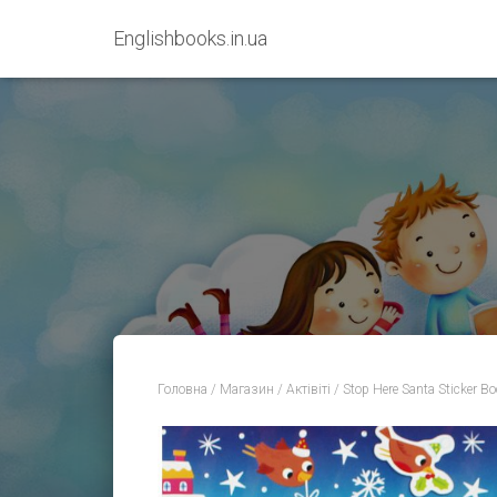
Englishbooks.in.ua
Головна
/
Магазин
/
Актівіті
/ Stop Here Santa Sticker B