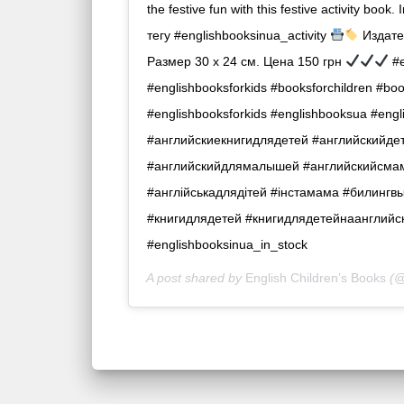
the festive fun with this festive activity boo
тегу #englishbooksinua_activity
Издател
Размер 30 x 24 см. Цена 150 грн
#e
#englishbooksforkids #booksforchildren #bo
#englishbooksforkids #englishbooksua #engli
#английскиекнигидлядетей #английскийде
#английскийдлямалышей #английскийсмам
#англійськадлядітей #iнстамама #билингв
#книгидлядетей #книгидлядетейнаанглий
#englishbooksinua_in_stock
A post shared by
English Children’s Books
(@