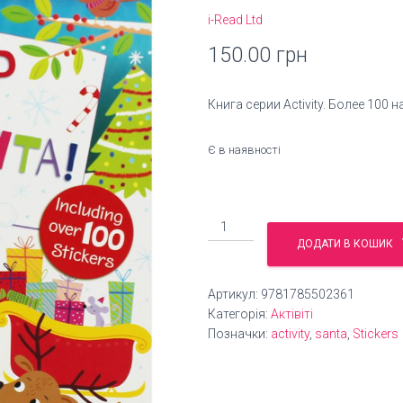
i-Read Ltd
150.00
грн
Книга серии Activity. Более 100 н
Є в наявності
Stop
Here
ДОДАТИ В КОШИК
Santa
Sticker
Артикул:
9781785502361
Book
Категорія:
Актівіті
кількість
Позначки:
activity
,
santa
,
Stickers