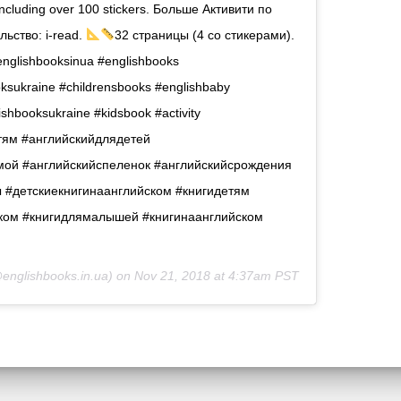
k. Including over 100 stickers. Больше Активити по
ьство: i-read.
32 страницы (4 со стикерами).
nglishbooksinua #englishbooks
oksukraine #childrensbooks #englishbaby
shbooksukraine #kidsbook #activity
тям #английскийдлядетей
ой #английскийспеленок #английскийсрождения
ы #детскиекнигинаанглийском #книгидетям
ском #книгидлямалышей #книгинаанглийском
englishbooks.in.ua) on
Nov 21, 2018 at 4:37am PST