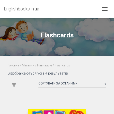
Englishbooks.in.ua
ПЕРЕМ
Flashcards
Головна
/
Магазин
/
Навчальні
/ Flashcards
Sorted
Відображаються усі з 4 результатів
by
latest