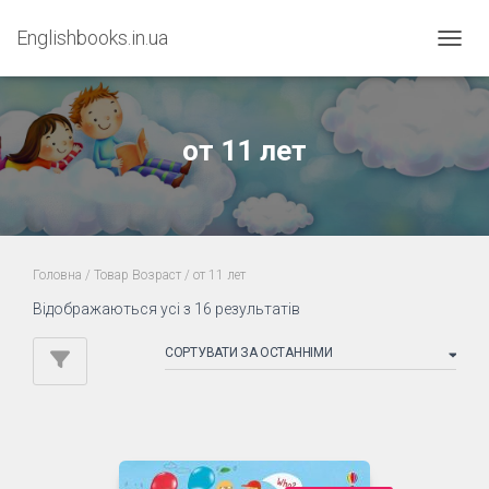
Englishbooks.in.ua
ПЕРЕМ
от 11 лет
Головна
/ Товар Возраст / от 11 лет
Sorted
Відображаються усі з 16 результатів
by
latest