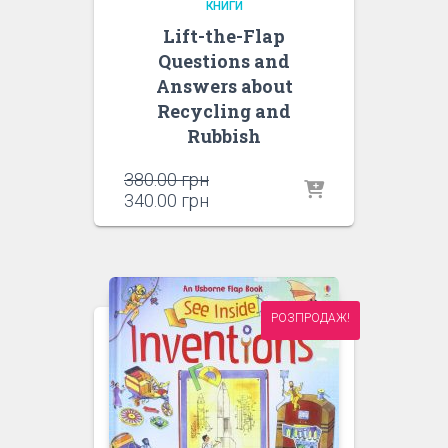
КНИГИ
Lift-the-Flap
Questions and
Answers about
Recycling and
Rubbish
Оригінальна
380.00
грн
ціна:
Поточна
340.00
грн
380.00 грн.
ціна:
340.00 грн.
РОЗПРОДАЖ!