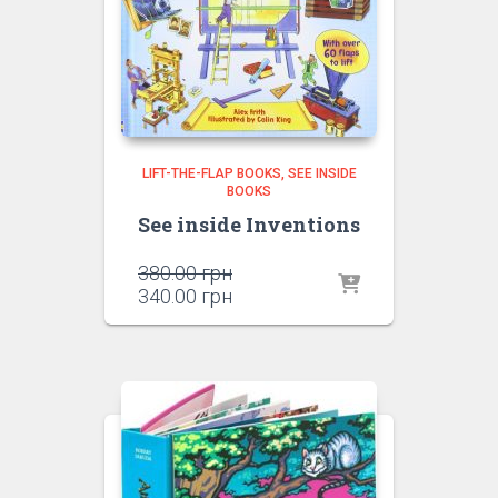
LIFT-THE-FLAP BOOKS
SEE INSIDE
BOOKS
See inside Inventions
Оригінальна
380.00
грн
ціна:
Поточна
340.00
грн
380.00 грн.
ціна:
340.00 грн.