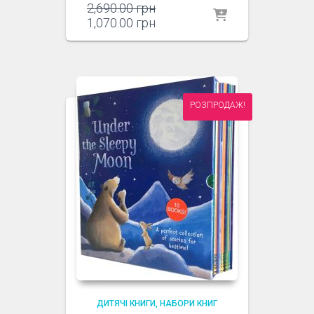
Оригінальна
2,690.00
грн
ціна:
Поточна
1,070.00
грн
2,690.00 грн.
ціна:
1,070.00 грн.
РОЗПРОДАЖ!
ДИТЯЧІ КНИГИ
НАБОРИ КНИГ