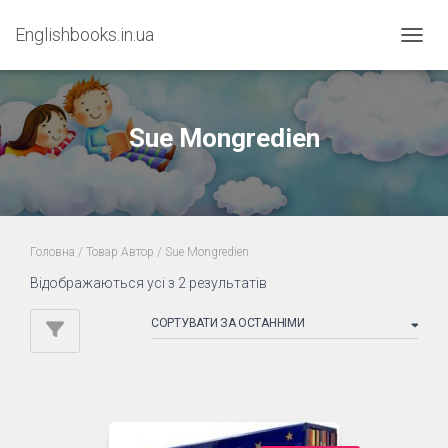
Englishbooks.in.ua
ПЕРЕМ
Sue Mongredien
Головна
/ Товар Автор / Sue Mongredien
Sorted
Відображаються усі з 2 результатів
by
latest