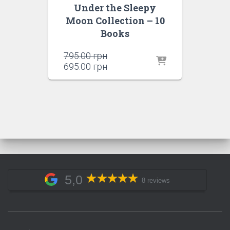
Under the Sleepy
Moon Collection – 10
Books
Оригінальна
795.00
грн
ціна:
Поточна
695.00
грн
795.00 грн.
ціна:
695.00 грн.
5,0
8 reviews