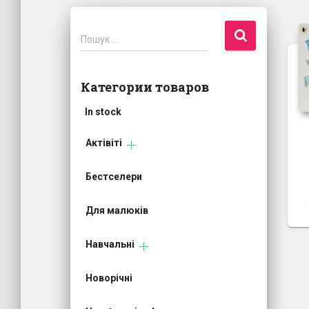
П
Пошук …
о
ш
у
Категории товаров
к
:
In stock
Актівіті
Бестселери
Для малюків
Навчальні
Новорічні