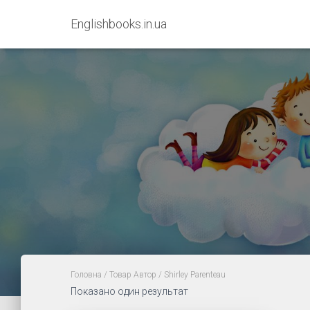
Englishbooks.in.ua
Головна
/ Товар Автор / Shirley Parenteau
Показано один результат