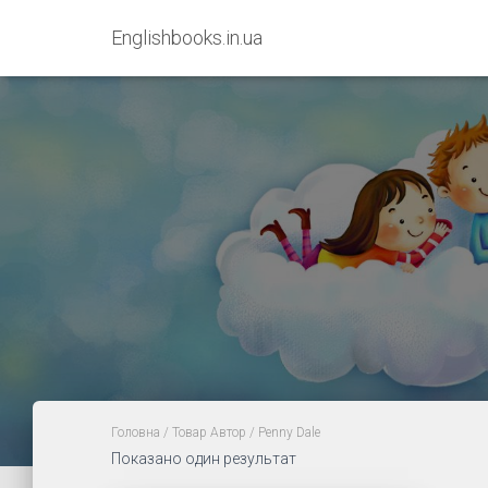
Englishbooks.in.ua
Головна
/ Товар Автор / Penny Dale
Показано один результат