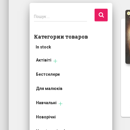
П
Пошук …
о
ш
у
Категории товаров
к
:
In stock
Актівіті
Бестселери
Для малюків
Навчальні
Новорічні