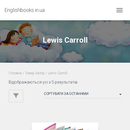
Englishbooks.in.ua
ПЕРЕМ
Lewis Carroll
Головна
/ Товар Автор / Lewis Carroll
Sorted
Відображаються усі з 5 результатів
by
latest