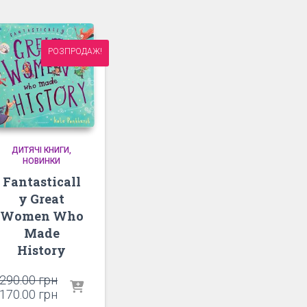
РОЗПРОДАЖ!
ДИТЯЧІ КНИГИ
НОВИНКИ
Fantasticall
y Great
Women Who
Made
History
Оригінальна
290.00
грн
ціна:
Поточна
170.00
грн