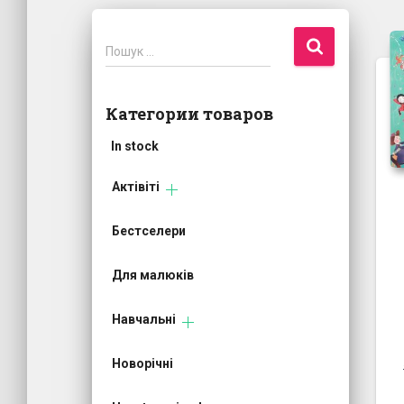
П
Пошук …
о
ш
у
Категории товаров
к
:
In stock
Актівіті
Бестселери
Для малюків
Навчальні
Новорічні