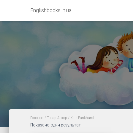
Englishbooks.in.ua
Головна
/ Товар Автор / Kate Pankhurst
Показано один результат