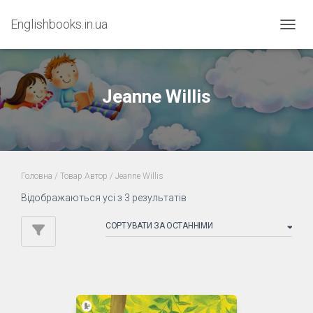
Englishbooks.in.ua
ПЕРЕМ
Jeanne Willis
Головна
/ Товар Автор / Jeanne Willis
Sorted
Відображаються усі з 3 результатів
by
latest