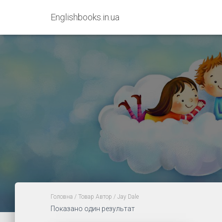
Englishbooks.in.ua
Головна
/ Товар Автор / Jay Dale
Показано один результат