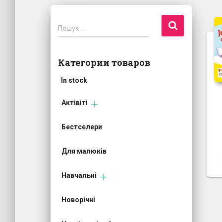
П
Пошук …
о
ш
у
Категории товаров
к
:
In stock
Актівіті
Бестселери
Для малюків
Навчальні
Новорічні