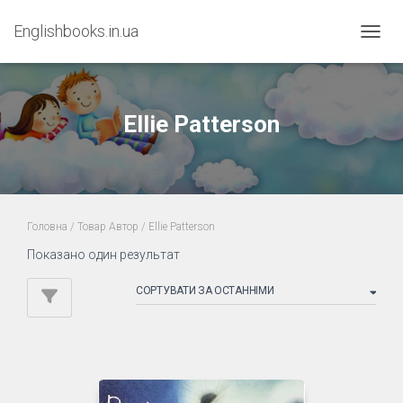
Englishbooks.in.ua
ПЕРЕМ
Ellie Patterson
Головна
/ Товар Автор / Ellie Patterson
Показано один результат