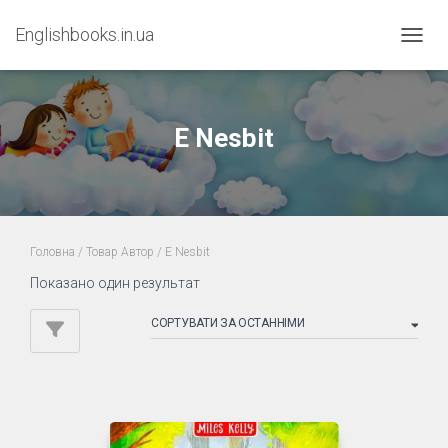
Englishbooks.in.ua
ПЕРЕМ
E Nesbit
Головна
/ Товар Автор / E Nesbit
Показано один результат