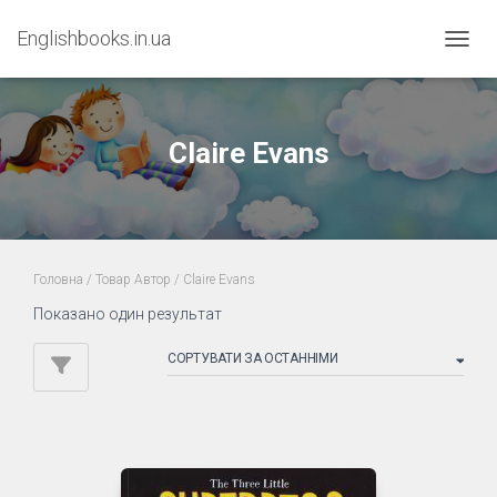
Englishbooks.in.ua
ПЕРЕМ
Claire Evans
Головна
/ Товар Автор / Claire Evans
Показано один результат