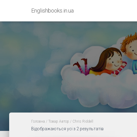
Englishbooks.in.ua
Головна
/ Товар Автор / Chris Riddell
Sorted
Відображаються усі з 2 результатів
by