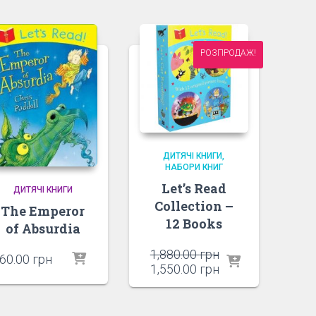
РОЗПРОДАЖ!
ДИТЯЧІ КНИГИ
НАБОРИ КНИГ
Let’s Read
ДИТЯЧІ КНИГИ
Collection –
The Emperor
12 Books
of Absurdia
1,880.00
грн
60.00
грн
Оригінальна
Поточна
1,550.00
грн
ціна:
ціна:
1,880.00 грн.
1,550.00 грн.