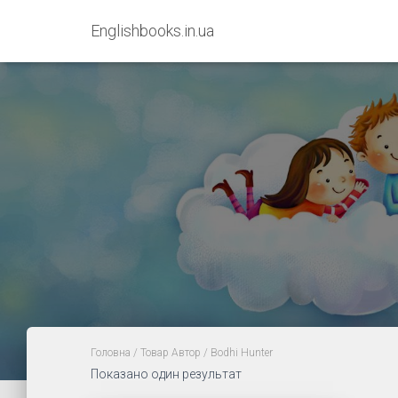
Englishbooks.in.ua
Головна
/ Товар Автор / Bodhi Hunter
Показано один результат