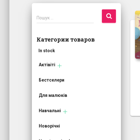
П
Пошук …
о
ш
у
Категории товаров
к
:
In stock
Актівіті
Бестселери
Для малюків
Навчальні
Новорічні