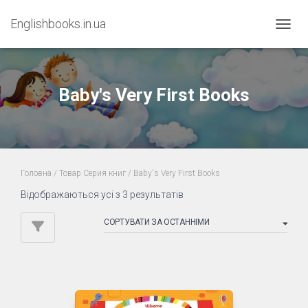
Englishbooks.in.ua
ПЕРЕМ
Baby's Very First Books
Головна
/ Товар Серия книг / Baby's Very First Books
Sorted
Відображаються усі з 3 результатів
by
latest