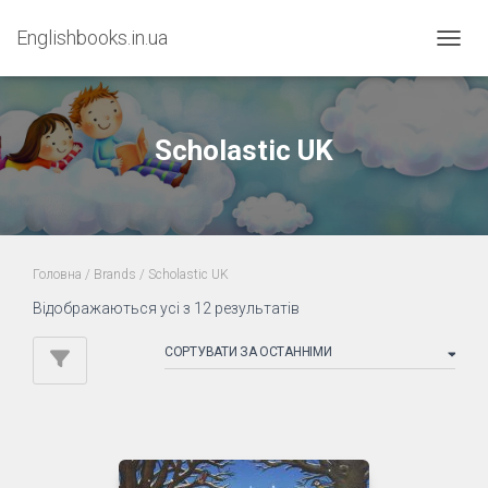
Englishbooks.in.ua
ПЕРЕМ
Scholastic UK
Головна
/ Brands / Scholastic UK
Sorted
Відображаються усі з 12 результатів
by
latest