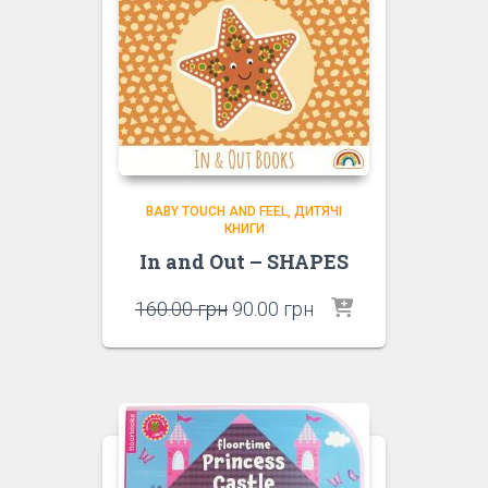
BABY TOUCH AND FEEL
ДИТЯЧІ
КНИГИ
In and Out – SHAPES
Оригінальна
Поточна
160.00
грн
90.00
грн
ціна:
ціна:
160.00 грн.
90.00 грн.