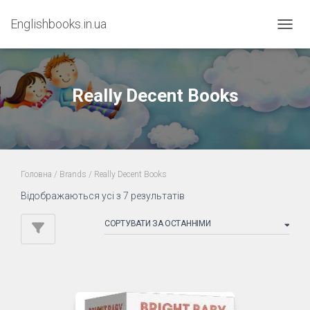
Englishbooks.in.ua
ПЕРЕМ
Really Decent Books
Головна
/ Brands / Really Decent Books
Sorted
Відображаються усі з 7 результатів
by
latest