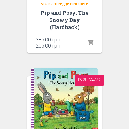
БЕСТСЕЛЕРИ
ДИТЯЧІ КНИГИ
Pip and Posy: The
Snowy Day
(Hardback)
Оригінальна
385.00
грн
ціна:
Поточна
255.00
грн
385.00 грн.
ціна:
255.00 грн.
РОЗПРОДАЖ!