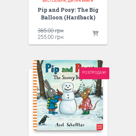
БЕСТСЕЛЕРИ
ДИТЯЧІ КНИГИ
Pip and Posy: The Big
Balloon (Hardback)
Оригінальна
385.00
грн
ціна:
Поточна
255.00
грн
385.00 грн.
ціна:
255.00 грн.
РОЗПРОДАЖ!