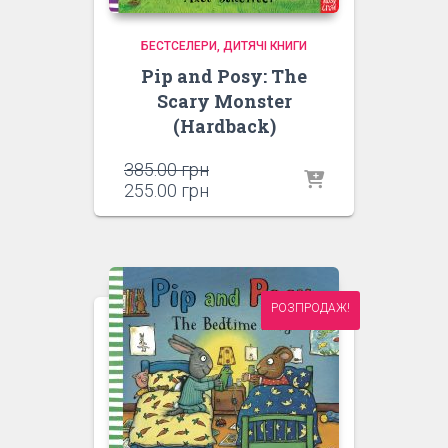
БЕСТСЕЛЕРИ
ДИТЯЧІ КНИГИ
Pip and Posy: The
Scary Monster
(Hardback)
Оригінальна
385.00
грн
ціна:
Поточна
255.00
грн
385.00 грн.
ціна:
255.00 грн.
РОЗПРОДАЖ!