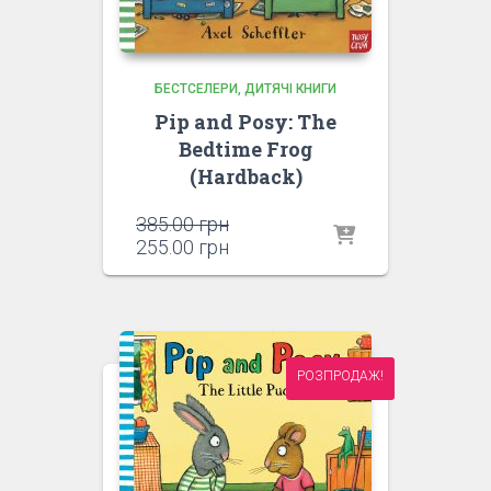
БЕСТСЕЛЕРИ
ДИТЯЧІ КНИГИ
Pip and Posy: The
Bedtime Frog
(Hardback)
Оригінальна
385.00
грн
ціна:
Поточна
255.00
грн
385.00 грн.
ціна:
255.00 грн.
РОЗПРОДАЖ!