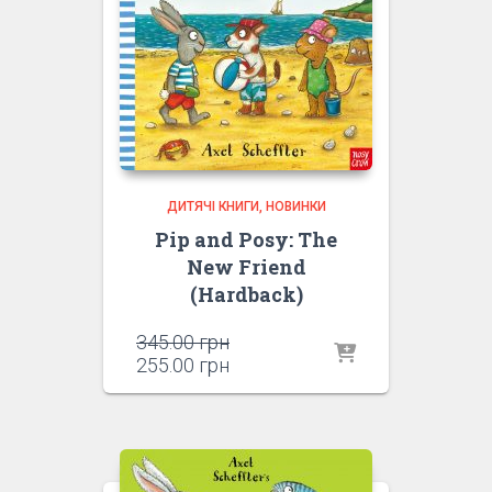
ДИТЯЧІ КНИГИ
НОВИНКИ
Pip and Posy: The
New Friend
(Hardback)
Оригінальна
345.00
грн
ціна:
Поточна
255.00
грн
345.00 грн.
ціна:
255.00 грн.