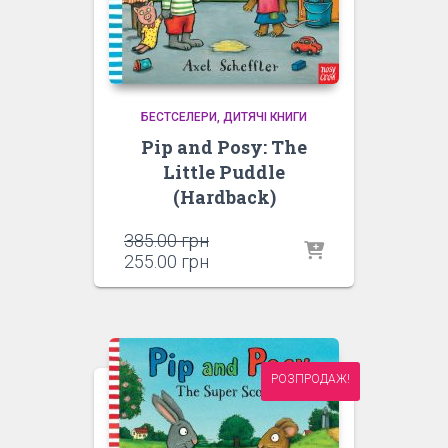
БЕСТСЕЛЕРИ
ДИТЯЧІ КНИГИ
Pip and Posy: The
Little Puddle
(Hardback)
Оригінальна
385.00
грн
ціна:
Поточна
255.00
грн
385.00 грн.
ціна:
255.00 грн.
РОЗПРОДАЖ!