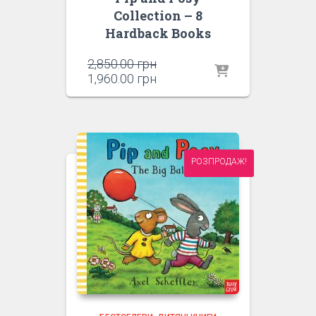
Collection – 8
Hardback Books
Оригінальна
2,850.00
грн
ціна:
Поточна
1,960.00
грн
2,850.00 грн.
ціна:
1,960.00 грн.
РОЗПРОДАЖ!