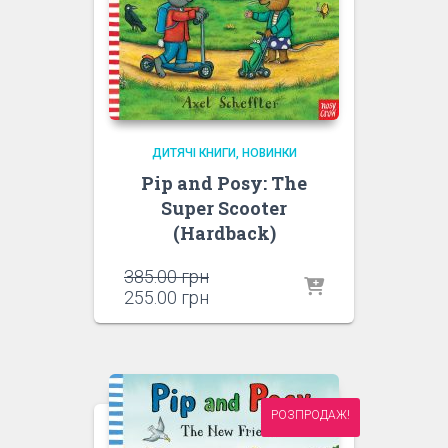
ДИТЯЧІ КНИГИ
НОВИНКИ
Pip and Posy: The
Super Scooter
(Hardback)
Оригінальна
385.00
грн
ціна:
Поточна
255.00
грн
385.00 грн.
ціна:
255.00 грн.
РОЗПРОДАЖ!