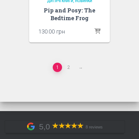
ДИТЯЧІ КНИГИ
НОВИНКИ
Pip and Posy: The
Bedtime Frog
130.00
грн
1
2
→
5,0
8 reviews