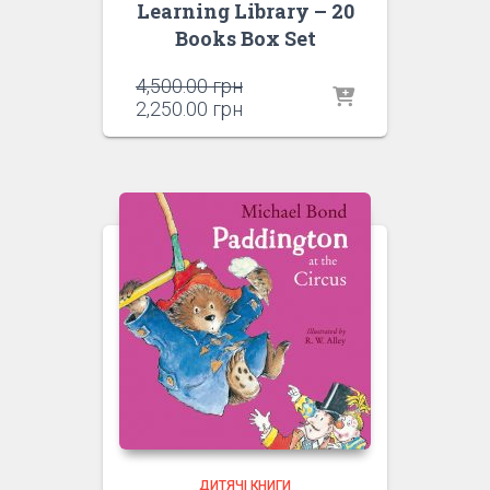
Learning Library – 20
Books Box Set
Оригінальна
4,500.00
грн
ціна:
Поточна
2,250.00
грн
4,500.00 грн.
ціна:
2,250.00 грн.
ДИТЯЧІ КНИГИ