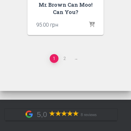
Mr. Brown Can Moo!
Can You?
95.00
грн
1
2
→
5,0
8 reviews