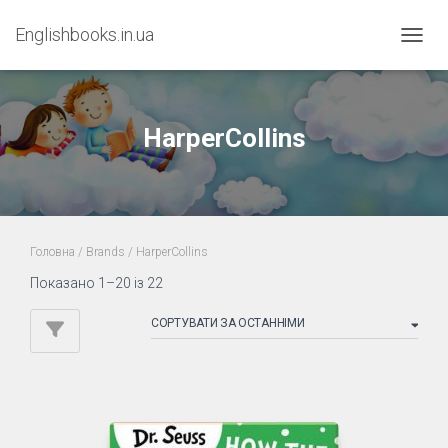
Englishbooks.in.ua
ПЕРЕМ
HarperCollins
Головна
/ Brands / HarperCollins
Sorted
Показано 1–20 із 22
by
latest