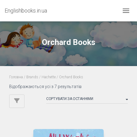
Englishbooks.in.ua
ПЕРЕМ
Orchard Books
Головна
/ Brands /
Hachette
/ Orchard Books
Sorted
Відображаються усі з 7 результатів
by
latest