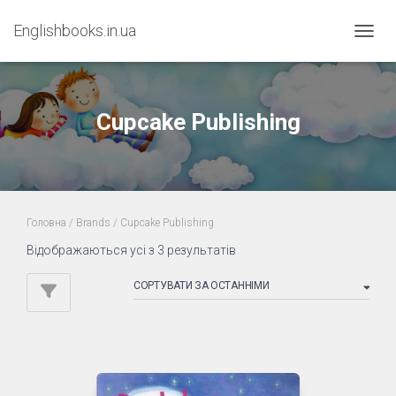
Englishbooks.in.ua
ПЕРЕМ
Cupcake Publishing
Головна
/ Brands / Cupcake Publishing
Sorted
Відображаються усі з 3 результатів
by
latest